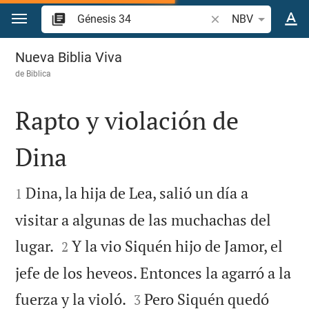
Ir a un contenido
Buscar versículo bíb
NBV
Génesis 34
Nueva Biblia Viva
de
Biblica
Rapto y violación de
Dina


Dina, la hija de Lea, salió un día a
1
visitar a algunas de las muchachas del


lugar.
Y la vio Siquén hijo de Jamor, el
2
jefe de los heveos. Entonces la agarró a la


fuerza y la violó.
Pero Siquén quedó
3