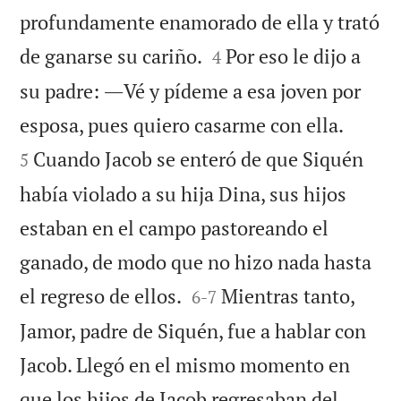
profundamente enamorado de ella y trató


de ganarse su cariño.
Por eso le dijo a
4
su padre: ―Vé y pídeme a esa joven por


esposa, pues quiero casarme con ella.
Cuando Jacob se enteró de que Siquén
5
había violado a su hija Dina, sus hijos
estaban en el campo pastoreando el
ganado, de modo que no hizo nada hasta


el regreso de ellos.
Mientras tanto,
6
-
7
Jamor, padre de Siquén, fue a hablar con
Jacob. Llegó en el mismo momento en
que los hijos de Jacob regresaban del