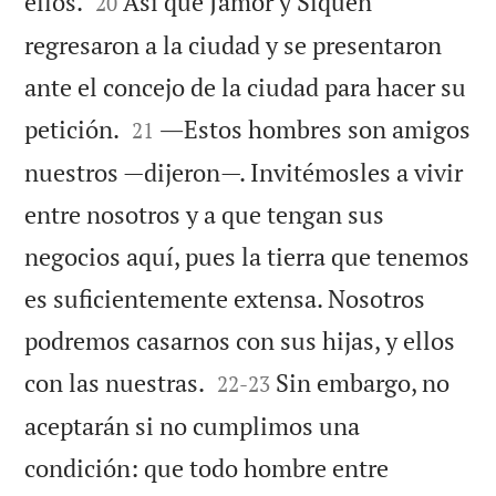


ellos.
Así que Jamor y Siquén
20
regresaron a la ciudad y se presentaron
ante el concejo de la ciudad para hacer su


petición.
―Estos hombres son amigos
21
nuestros —dijeron—. Invitémosles a vivir
entre nosotros y a que tengan sus
negocios aquí, pues la tierra que tenemos
es suficientemente extensa. Nosotros
podremos casarnos con sus hijas, y ellos


con las nuestras.
Sin embargo, no
22
-
23
aceptarán si no cumplimos una
condición: que todo hombre entre