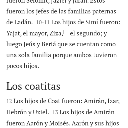
fueron Selomit, Jaziel y Jarán. Estos
fueron los jefes de las familias paternas


de Ladán.
Los hijos de Simí fueron:
10
-
11
[1]
Yajat, el mayor, Ziza,
el segundo; y
luego Jeús y Beriá que se cuentan como
una sola familia porque ambos tuvieron

pocos hijos.
Los coatitas


Los hijos de Coat fueron: Amirán, Izar,
12


Hebrón y Uziel.
Los hijos de Amirán
13
fueron Aarón y Moisés. Aarón y sus hijos