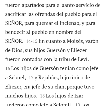
fueron apartados para el santo servicio de
sacrificar las ofrendas del pueblo para el
SEÑOR, para quemar el incienso, y para
bendecir al pueblo en nombre del


SEÑOR.
En cuanto a Moisés, varón
14
-
15
de Dios, sus hijos Guersón y Eliezer


fueron contados con la tribu de Leví.
Los hijos de Guersón tenían como jefe
16


a Sebuel,
y Rejabías, hijo único de
17
Eliezer, era jefe de su clan, porque tuvo


muchos hijos.
Los hijos de Izar
18


tuvieron como jefe a Selomit.
Los
19