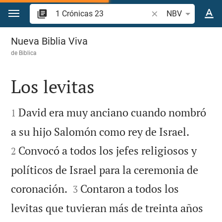
Ir a un contenido
Buscar versículo bíb
NBV
1 Crónicas 23
Nueva Biblia Viva
de
Biblica
Los levitas


David era muy anciano cuando nombró
1


a su hijo Salomón como rey de Israel.
Convocó a todos los jefes religiosos y
2
políticos de Israel para la ceremonia de


coronación.
Contaron a todos los
3
levitas que tuvieran más de treinta años