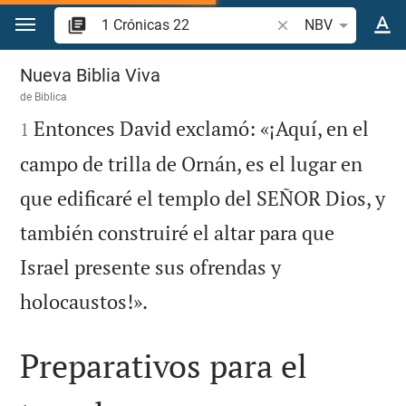
Ir a un contenido
Buscar versículo bíb
NBV
1 Crónicas 22
Nueva Biblia Viva
de
Biblica

Entonces David exclamó: «¡Aquí, en el
1
campo de trilla de Ornán, es el lugar en
que edificaré el templo del SEÑOR Dios, y
también construiré el altar para que
Israel presente sus ofrendas y

holocaustos!».
Preparativos para el