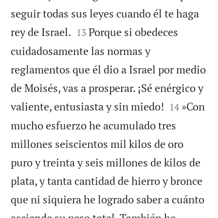
seguir todas sus leyes cuando él te haga


rey de Israel.
Porque si obedeces
13
cuidadosamente las normas y
reglamentos que él dio a Israel por medio
de Moisés, vas a prosperar. ¡Sé enérgico y


valiente, entusiasta y sin miedo!
»Con
14
mucho esfuerzo he acumulado tres
millones seiscientos mil kilos de oro
puro y treinta y seis millones de kilos de
plata, y tanta cantidad de hierro y bronce
que ni siquiera he logrado saber a cuánto
asciende su peso total. También he