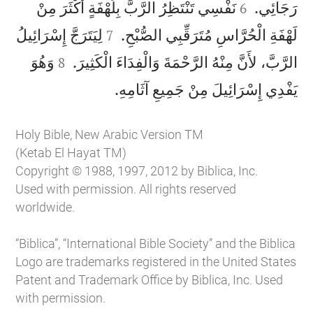


رَجَائِي.
نَفْسِي تَنْتَظِرُ الرَّبَّ بِلَهْفَةٍ أَكْثَرَ مِنْ
6


لَهْفَةِ الْحُرَّاسِ مُتَرَقِّبِي الصُّبْحِ.
لِيَتَرَجَّ إِسْرَائِيلُ
7


الرَّبَّ، لأَنَّ مِنْهُ الرَّحْمَةَ وَالْفِدَاءَ الْكَثِيرَ.
وَهُوَ
8

يَفْدِي إِسْرَائِيلَ مِنْ جَمِيعِ آثَامِهِ.
Holy Bible, New Arabic Version TM
(Ketab El Hayat TM)
Copyright © 1988, 1997, 2012 by Biblica, Inc.
Used with permission. All rights reserved
worldwide.
“Biblica”, “International Bible Society” and the Biblica
Logo are trademarks registered in the United States
Patent and Trademark Office by Biblica, Inc. Used
with permission.