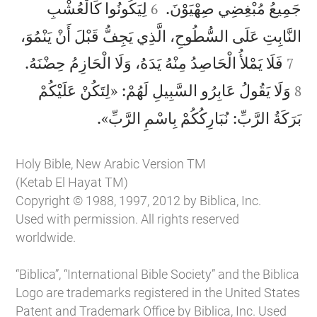


جَمِيعُ مُبْغِضِي صِهْيَوْنَ.
لِيَكُونُوا كَالْعُشْبِ
6

النَّابِتِ عَلَى السُّطُوحِ، الَّذِي يَجِفُّ قَبْلَ أَنْ يَنْمُوَ،



فَلَا يَمْلأُ الْحَاصِدُ مِنْهُ يَدَهُ، وَلَا الْحَازِمُ حِضْنَهُ.
7
وَلَا يَقُولُ عَابِرُو السَّبِيلِ لَهُمْ: «لِتَكُنْ عَلَيْكُمْ
8

بَرَكَةُ الرَّبِّ: نُبَارِكُكُمْ بِاسْمِ الرَّبِّ».
Holy Bible, New Arabic Version TM
(Ketab El Hayat TM)
Copyright © 1988, 1997, 2012 by Biblica, Inc.
Used with permission. All rights reserved
worldwide.
“Biblica”, “International Bible Society” and the Biblica
Logo are trademarks registered in the United States
Patent and Trademark Office by Biblica, Inc. Used