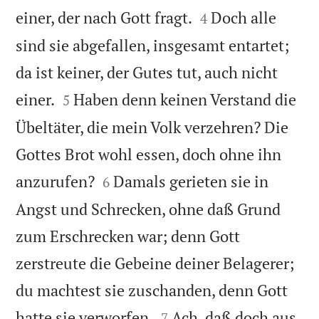


einer, der nach Gott fragt.
Doch alle
4
sind sie abgefallen, insgesamt entartet;
da ist keiner, der Gutes tut, auch nicht


einer.
Haben denn keinen Verstand die
5
Übeltäter, die mein Volk verzehren? Die
Gottes Brot wohl essen, doch ohne ihn


anzurufen?
Damals gerieten sie in
6
Angst und Schrecken, ohne daß Grund
zum Erschrecken war; denn Gott
zerstreute die Gebeine deiner Belagerer;
du machtest sie zuschanden, denn Gott


hatte sie verworfen.
Ach, daß doch aus
7