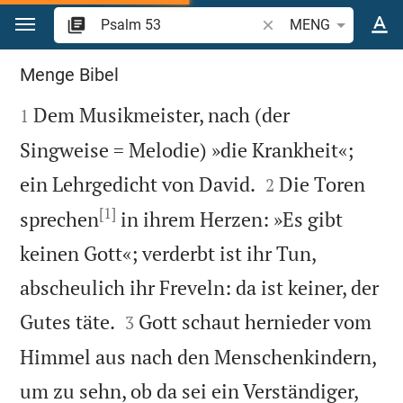
Zum Inhalt springen
Bibelstelle oder Begrif
MENG
Psalm 53
Menge Bibel

Dem Musikmeister, nach (der
1
Singweise = Melodie) »die Krankheit«;


ein Lehrgedicht von David.
Die Toren
2
[1]
sprechen
in ihrem Herzen: »Es gibt
keinen Gott«; verderbt ist ihr Tun,
abscheulich ihr Freveln: da ist keiner, der


Gutes täte.
Gott schaut hernieder vom
3
Himmel aus nach den Menschenkindern,
um zu sehn, ob da sei ein Verständiger,