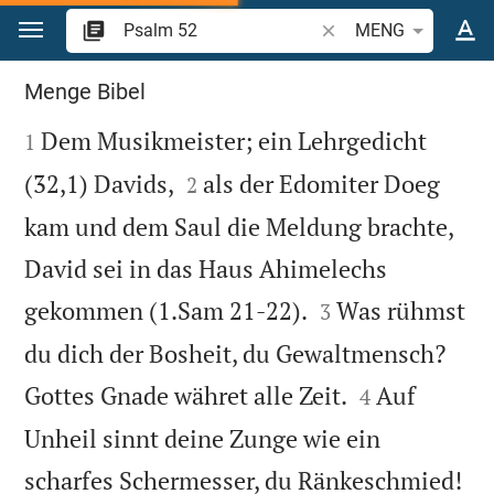
Zum Inhalt springen
Bibelstelle oder Begrif
MENG
Psalm 52
Menge Bibel

Dem Musikmeister; ein Lehrgedicht
1


(32,1) Davids,
als der Edomiter Doeg
2
kam und dem Saul die Meldung brachte,
David sei in das Haus Ahimelechs


gekommen (1.Sam 21-22).
Was rühmst
3
du dich der Bosheit, du Gewaltmensch?


Gottes Gnade währet alle Zeit.
Auf
4
Unheil sinnt deine Zunge wie ein

scharfes Schermesser, du Ränkeschmied!