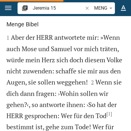
Zum Inhalt springen
Bibelstelle oder Begrif
MENG
Jeremia 15
Menge Bibel

Aber der HERR antwortete mir: »Wenn
1
auch Mose und Samuel vor mich träten,
würde mein Herz sich doch diesem Volke
nicht zuwenden: schaffe sie mir aus den


Augen, sie sollen weggehen!
Wenn sie
2
dich dann fragen: ›Wohin sollen wir
gehen?‹, so antworte ihnen: ›So hat der
[1]
HERR gesprochen: Wer für den Tod
bestimmt ist, gehe zum Tode! Wer für