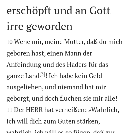
erschöpft und an Gott
irre geworden


Wehe mir, meine Mutter, daß du mich
10
geboren hast, einen Mann der
Anfeindung und des Haders für das
[3]
ganze Land
! Ich habe kein Geld
ausgeliehen, und niemand hat mir


geborgt, und doch fluchen sie mir alle!
Der HERR hat verheißen: »Wahrlich,
11
ich will dich zum Guten stärken,
wahrlich, ich will es so fügen, daß zur