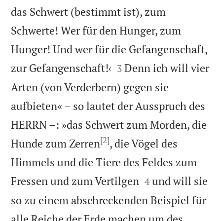
das Schwert (bestimmt ist), zum
Schwerte! Wer für den Hunger, zum
Hunger! Und wer für die Gefangenschaft,


zur Gefangenschaft!‹
Denn ich will vier
3
Arten (von Verderbern) gegen sie
aufbieten« – so lautet der Ausspruch des
HERRN –: »das Schwert zum Morden, die
[2]
Hunde zum Zerren
, die Vögel des
Himmels und die Tiere des Feldes zum


Fressen und zum Vertilgen
und will sie
4
so zu einem abschreckenden Beispiel für
alle Reiche der Erde machen um des