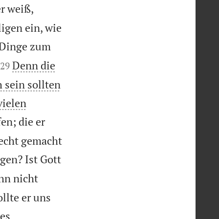
er weiß,
ligen ein, wie
e Dinge zum


Denn die
29
 sein sollten
vielen
en; die er
erecht gemacht
gen? Ist Gott
hn nicht
llte er uns
tes