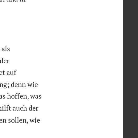
 als
der
et auf
ung; denn wie
as hoffen, was
ilft auch der
en sollen, wie