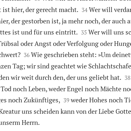


ist hier, der gerecht macht.
Wer will ver
34
hier, der gestorben ist, ja mehr noch, der auch a


tes ist und für uns eintritt.
Wer will uns s
35
 Trübsal oder Angst oder Verfolgung oder Hung


chwert?
Wie geschrieben steht: »Um deinet
36
nzen Tag; wir sind geachtet wie Schlachtschafe


en wir weit durch den, der uns geliebt hat.
38
r Tod noch Leben, weder Engel noch Mächte no


es noch Zukünftiges,
weder Hohes noch Ti
39
Kreatur uns scheiden kann von der Liebe Gottes

 unserm Herrn.