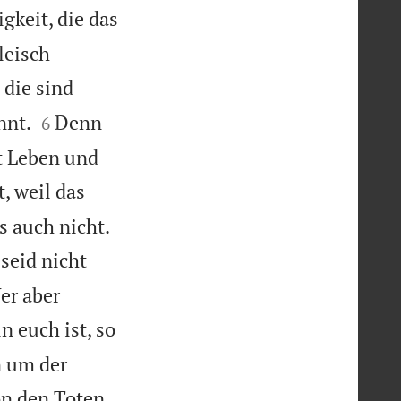
gkeit, die das
leisch
 die sind


nnt.
Denn
6
st Leben und
, weil das


s auch nicht.
 seid nicht
Wer aber
n euch ist, so
n um der
on den Toten