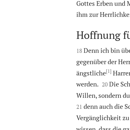
Gottes Erben und Mi
ihm zur Herrlichke
Hoffnung f


Denn ich bin übe
18
gegenüber der Herrl
[1]
ängstliche
Harren


werden.
Die Sch
20
Willen, sondern du
denn auch die S
21
Vergänglichkeit zu 
wissen, dass die g