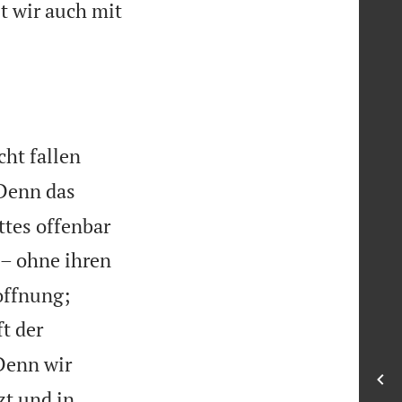
t wir auch mit
cht fallen
Denn das
ttes offenbar
 – ohne ihren


offnung;
t der
Denn wir
zt und in