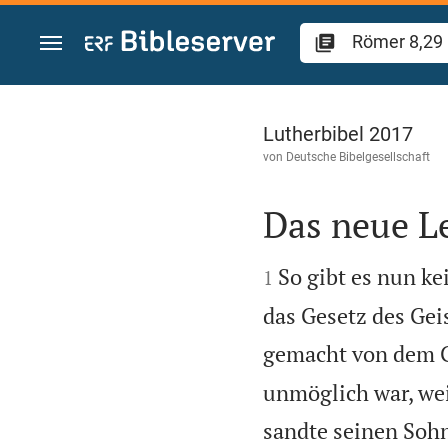
Zum Inhalt springen
Römer 8
Lutherbibel 2017
von
Deutsche Bibelgesellschaft
Das neue L


So gibt es nun ke
1
das Gesetz des Geis
gemacht von dem G
unmöglich war, weil
sandte seinen Sohn