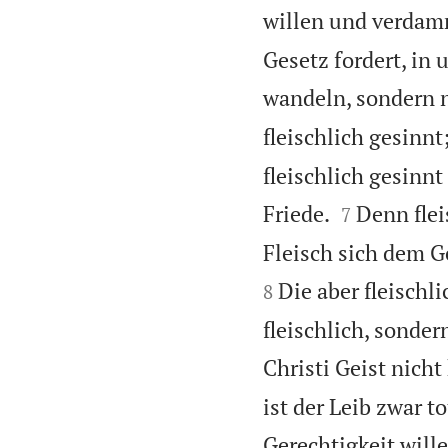
willen und verdamm
Gesetz fordert, in 
wandeln, sondern 
fleischlich gesinnt;
fleischlich gesinnt


Friede.
Denn flei
7
Fleisch sich dem G
Die aber fleischl
8
fleischlich, sonder
Christi Geist nicht 
ist der Leib zwar t
Gerechtigkeit wille