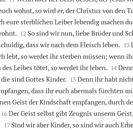
euch wohnt, so wird er, der Christus von den T
ch eure sterblichen Leiber lebendig machen du


wohnt.
So sind wir nun, liebe Brüder und S
12


schuldig, dass wir nach dem Fleisch leben.
13
ch lebt, so werdet ihr sterben müssen; wenn ih


 des Leibes tötet, so werdet ihr leben.
Denn
14


, die sind Gottes Kinder.
Denn ihr habt nich
15
mpfangen, dass ihr euch abermals fürchten mü
inen Geist der Kindschaft empfangen, durch de


Der Geist selbst gibt Zeugnis unserm Geist,
16


.
Sind wir aber Kinder, so sind wir auch Erb
17