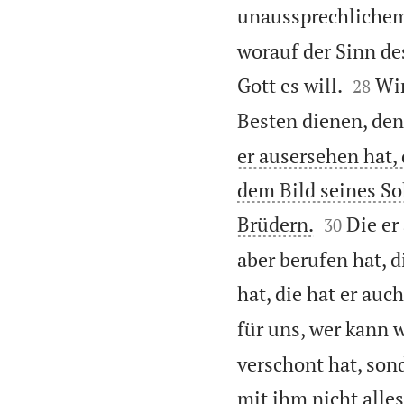
unaussprechlichem
worauf der Sinn des 


Gott es will.
Wir
28
Besten dienen, den
er ausersehen hat, 
dem Bild seines So


Brüdern.
Die er
30
aber berufen hat, d
hat, die hat er auch
für uns, wer kann 
verschont hat, sond
mit ihm nicht alle