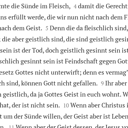


te die Sünde im Fleisch,
damit die Gerechti
4
uns erfüllt werde, die wir nun nicht nach dem F


nach dem Geist.
Denn die da fleischlich sind,
5
 die aber geistlich sind, die sind geistlich gesi
 sein ist der Tod, doch geistlich gesinnt sein i
schlich gesinnt sein ist Feindschaft gegen Gott
esetz Gottes nicht unterwirft; denn es vermag’


ich sind, können Gott nicht gefallen.
Ihr aber
9
n geistlich, da ja Gottes Geist in euch wohnt. 


hat, der ist nicht sein.
Wenn aber Christus i
10
ot um der Sünde willen, der Geist aber ist Lebe


n.
Wenn aber der Geist dessen, der Jesus v
11