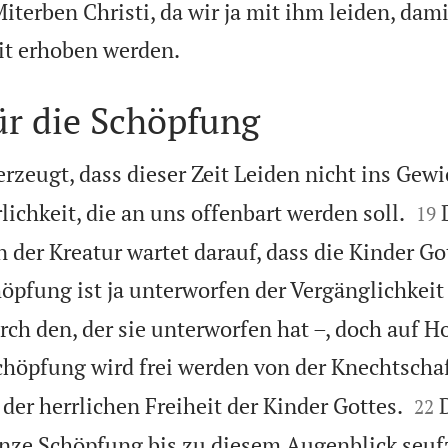
terben Christi, da wir ja mit ihm leiden, dami

it erhoben werden.
ür die Schöpfung
rzeugt, dass dieser Zeit Leiden nicht ins Gewi


ichkeit, die an uns offenbart werden soll.
19
 der Kreatur wartet darauf, dass die Kinder Go
öpfung ist ja unterworfen der Vergänglichkeit
rch den, der sie unterworfen hat –, doch auf H
chöpfung wird frei werden von der Knechtschaf


der herrlichen Freiheit der Kinder Gottes.
22
anze Schöpfung bis zu diesem Augenblick seuf