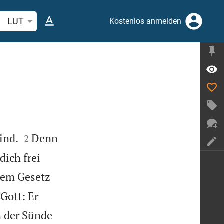
belstelle oder Begriff suchen
LUT
Kostenlos anmelden


ind.
Denn
2
dich frei
em Gesetz
Gott: Er
m der Sünde