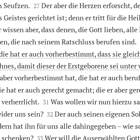


 Seufzen.
Der aber die Herzen erforscht, d
27
Geistes gerichtet ist; denn er tritt für die Hei
 wissen aber, dass denen, die Gott lieben, all
en, die nach seinem Ratschluss berufen sind.
die hat er auch vorherbestimmt, dass sie gleich
hnes, damit dieser der Erstgeborene sei unter 
 aber vorherbestimmt hat, die hat er auch beruf
ie hat er auch gerecht gemacht; die er aber g


 verherrlicht.
Was wollen wir nun hierzu sa
31


wider uns sein?
Der auch seinen eigenen So
32
ern hat ihn für uns alle dahingegeben – wie so


s schenken?
Wer will die Auserwählten Got
33