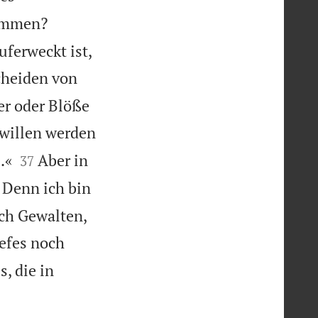
dammen?
uferweckt ist,
cheiden von
er oder Blöße
willen werden


.«
Aber in
37
Denn ich bin
ch Gewalten,
efes noch
, die in