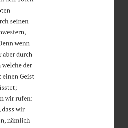
oten
rch seinen
chwestern,
Denn wenn
r aber durch
 welche der
t einen Geist
sstet;
n wir rufen:
 dass wir
en, nämlich