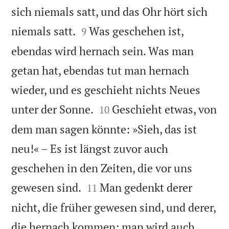
sich niemals satt, und das Ohr hört sich


niemals satt.
Was geschehen ist,
9
ebendas wird hernach sein. Was man
getan hat, ebendas tut man hernach
wieder, und es geschieht nichts Neues


unter der Sonne.
Geschieht etwas, von
10
dem man sagen könnte: »Sieh, das ist
neu!« – Es ist längst zuvor auch
geschehen in den Zeiten, die vor uns


gewesen sind.
Man gedenkt derer
11
nicht, die früher gewesen sind, und derer,
die hernach kommen; man wird auch