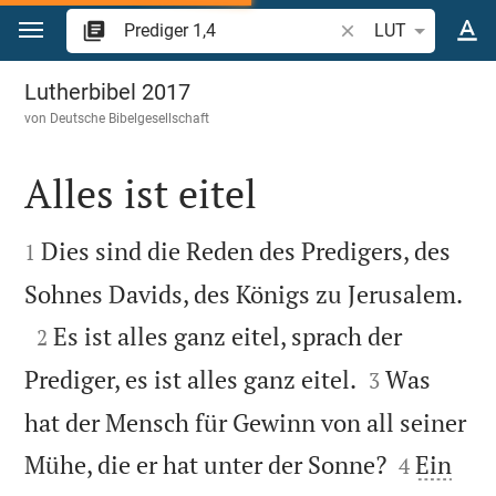
Zum Inhalt springen
Bibelstelle oder Beg
LUT
Prediger 1
Lutherbibel 2017
von
Deutsche Bibelgesellschaft
Alles ist eitel


Dies sind die Reden des Predigers, des
1

Sohnes Davids, des Königs zu Jerusalem.

Es ist alles ganz eitel, sprach der
2


Prediger, es ist alles ganz eitel.
Was
3
hat der Mensch für Gewinn von all seiner


Mühe, die er hat unter der Sonne?
Ein
4