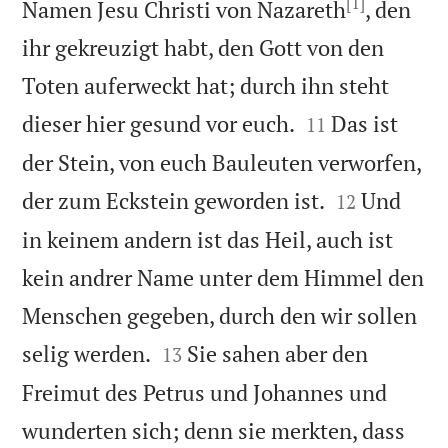
[1]
Namen Jesu Christi von Nazareth
, den
ihr gekreuzigt habt, den Gott von den
Toten auferweckt hat; durch ihn steht


dieser hier gesund vor euch.
Das ist
11
der Stein, von euch Bauleuten verworfen,


der zum Eckstein geworden ist.
Und
12
in keinem andern ist das Heil, auch ist
kein andrer Name unter dem Himmel den
Menschen gegeben, durch den wir sollen


selig werden.
Sie sahen aber den
13
Freimut des Petrus und Johannes und
wunderten sich; denn sie merkten, dass