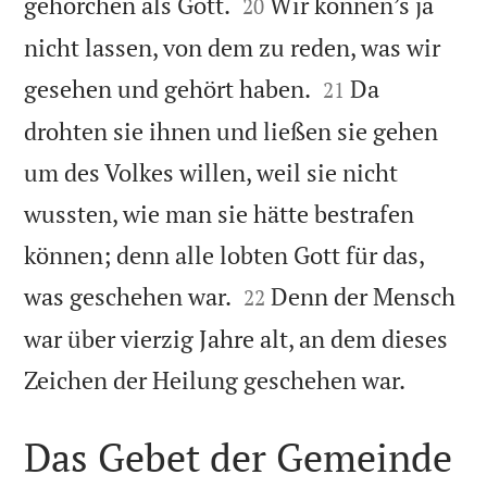


gehorchen als Gott.
Wir können’s ja
20
nicht lassen, von dem zu reden, was wir


gesehen und gehört haben.
Da
21
drohten sie ihnen und ließen sie gehen
um des Volkes willen, weil sie nicht
wussten, wie man sie hätte bestrafen
können; denn alle lobten Gott für das,


was geschehen war.
Denn der Mensch
22
war über vierzig Jahre alt, an dem dieses

Zeichen der Heilung geschehen war.
Das Gebet der Gemeinde