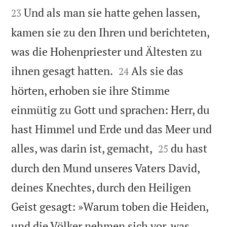


Und als man sie hatte gehen lassen,
23
kamen sie zu den Ihren und berichteten,
was die Hohenpriester und Ältesten zu


ihnen gesagt hatten.
Als sie das
24
hörten, erhoben sie ihre Stimme
einmütig zu Gott und sprachen: Herr, du
hast Himmel und Erde und das Meer und


alles, was darin ist, gemacht,
du hast
25
durch den Mund unseres Vaters David,
deines Knechtes, durch den Heiligen
Geist gesagt: »Warum toben die Heiden,
und die Völker nehmen sich vor, was