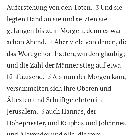


Auferstehung von den Toten.
Und sie
3
legten Hand an sie und setzten sie
gefangen bis zum Morgen; denn es war


schon Abend.
Aber viele von denen, die
4
das Wort gehört hatten, wurden gläubig;
und die Zahl der Männer stieg auf etwa


fünftausend.
Als nun der Morgen kam,
5
versammelten sich ihre Oberen und
Ältesten und Schriftgelehrten in


Jerusalem,
auch Hannas, der
6
Hohepriester, und Kaiphas und Johannes
und Alexander und alle, die vom