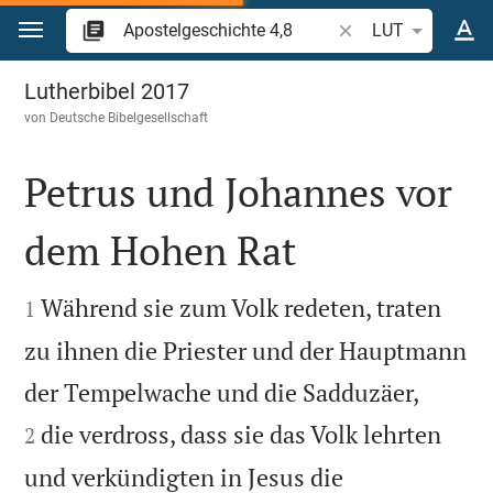
Zum Inhalt springen
Bibelstelle oder Beg
LUT
Apostelgeschichte 4
Lutherbibel 2017
von
Deutsche Bibelgesellschaft
Petrus und Johannes vor
dem Hohen Rat


Während sie zum Volk redeten, traten
1
zu ihnen die Priester und der Hauptmann


der Tempelwache und die Sadduzäer,
die verdross, dass sie das Volk lehrten
2
und verkündigten in Jesus die