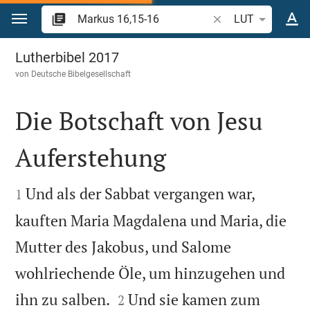
Zum Inhalt springen
Bibelstelle oder Beg
LUT
Markus 16
Lutherbibel 2017
von
Deutsche Bibelgesellschaft
Die Botschaft von Jesu
Auferstehung


Und als der Sabbat vergangen war,
1
kauften Maria Magdalena und Maria, die
Mutter des Jakobus, und Salome
wohlriechende Öle, um hinzugehen und


ihn zu salben.
Und sie kamen zum
2