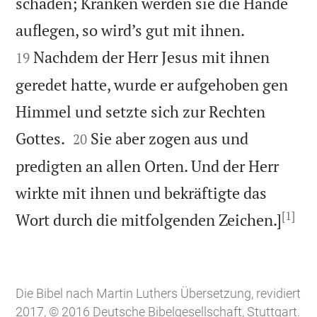
schaden; Kranken werden sie die Hände


auflegen, so wird’s gut mit ihnen.
Nachdem der Herr Jesus mit ihnen
19
geredet hatte, wurde er aufgehoben gen
Himmel und setzte sich zur Rechten


Gottes.
Sie aber zogen aus und
20
predigten an allen Orten. Und der Herr
wirkte mit ihnen und bekräftigte das
[1]

Wort durch die mitfolgenden Zeichen.]
Die Bibel nach Martin Luthers Übersetzung, revidiert
2017, © 2016 Deutsche Bibelgesellschaft, Stuttgart.