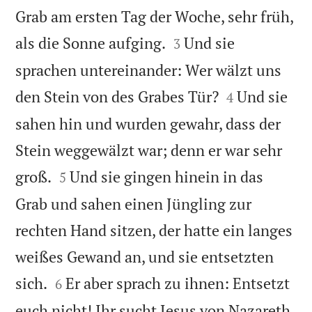
Grab am ersten Tag der Woche, sehr früh,


als die Sonne aufging.
Und sie
3
sprachen untereinander: Wer wälzt uns


den Stein von des Grabes Tür?
Und sie
4
sahen hin und wurden gewahr, dass der
Stein weggewälzt war; denn er war sehr


groß.
Und sie gingen hinein in das
5
Grab und sahen einen Jüngling zur
rechten Hand sitzen, der hatte ein langes
weißes Gewand an, und sie entsetzten


sich.
Er aber sprach zu ihnen: Entsetzt
6
euch nicht! Ihr sucht Jesus von Nazareth,