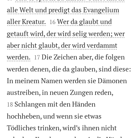
alle Welt und predigt das Evangelium


aller Kreatur.
Wer da glaubt und
16
getauft wird, der wird selig werden; wer
aber nicht glaubt, der wird verdammt


werden.
Die Zeichen aber, die folgen
17
werden denen, die da glauben, sind diese:
In meinem Namen werden sie Dämonen


austreiben, in neuen Zungen reden,
Schlangen mit den Händen
18
hochheben, und wenn sie etwas
Tödliches trinken, wird’s ihnen nicht