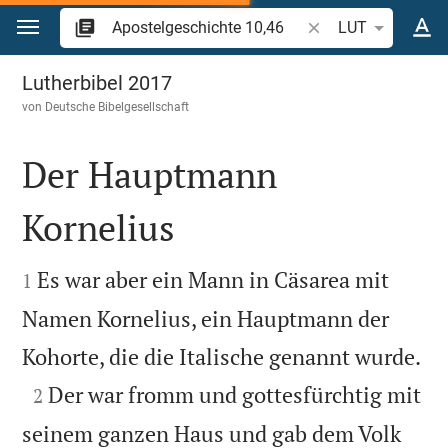
Zum Inhalt springen
Bibelstelle oder Beg
LUT
Apostelgeschichte 10
Lutherbibel 2017
von
Deutsche Bibelgesellschaft
Der Hauptmann
Kornelius


Es war aber ein Mann in Cäsarea mit
1
Namen Kornelius, ein Hauptmann der

Kohorte, die die Italische genannt wurde.

Der war fromm und gottesfürchtig mit
2
seinem ganzen Haus und gab dem Volk