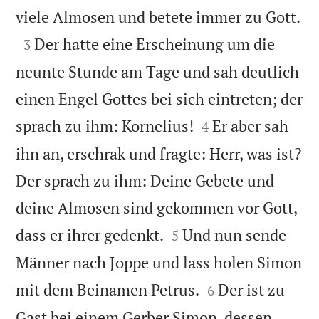

viele Almosen und betete immer zu Gott.

Der hatte eine Erscheinung um die
3
neunte Stunde am Tage und sah deutlich
einen Engel Gottes bei sich eintreten; der


sprach zu ihm: Kornelius!
Er aber sah
4
ihn an, erschrak und fragte: Herr, was ist?
Der sprach zu ihm: Deine Gebete und
deine Almosen sind gekommen vor Gott,


dass er ihrer gedenkt.
Und nun sende
5
Männer nach Joppe und lass holen Simon


mit dem Beinamen Petrus.
Der ist zu
6
Gast bei einem Gerber Simon, dessen