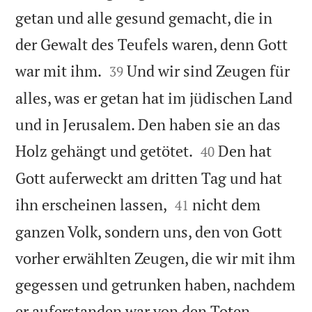
getan und alle gesund gemacht, die in
der Gewalt des Teufels waren, denn Gott


war mit ihm.
Und wir sind Zeugen für
39
alles, was er getan hat im jüdischen Land
und in Jerusalem. Den haben sie an das


Holz gehängt und getötet.
Den hat
40
Gott auferweckt am dritten Tag und hat


ihn erscheinen lassen,
nicht dem
41
ganzen Volk, sondern uns, den von Gott
vorher erwählten Zeugen, die wir mit ihm
gegessen und getrunken haben, nachdem


er auferstanden war von den Toten.