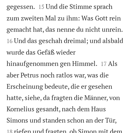


gegessen.
Und die Stimme sprach
15
zum zweiten Mal zu ihm: Was Gott rein


gemacht hat, das nenne du nicht unrein.
Und das geschah dreimal; und alsbald
16
wurde das Gefäß wieder


hinaufgenommen gen Himmel.
Als
17
aber Petrus noch ratlos war, was die
Erscheinung bedeute, die er gesehen
hatte, siehe, da fragten die Männer, von
Kornelius gesandt, nach dem Haus


Simons und standen schon an der Tür,
riefen und fragten, ob Simon mit dem
18