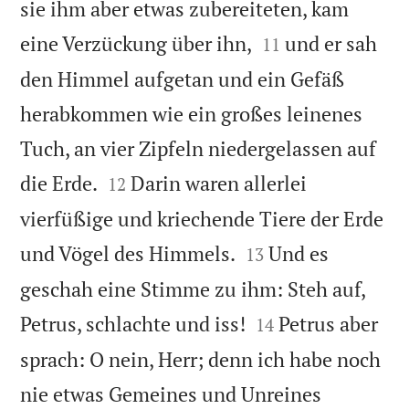
sie ihm aber etwas zubereiteten, kam


eine Verzückung über ihn,
und er sah
11
den Himmel aufgetan und ein Gefäß
herabkommen wie ein großes leinenes
Tuch, an vier Zipfeln niedergelassen auf


die Erde.
Darin waren allerlei
12
vierfüßige und kriechende Tiere der Erde


und Vögel des Himmels.
Und es
13
geschah eine Stimme zu ihm: Steh auf,


Petrus, schlachte und iss!
Petrus aber
14
sprach: O nein, Herr; denn ich habe noch
nie etwas Gemeines und Unreines