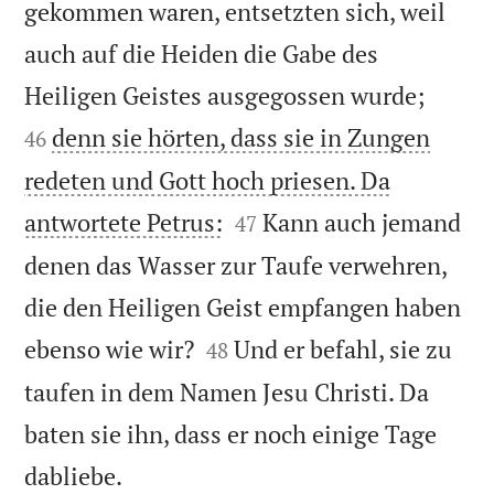
gekommen waren, entsetzten sich, weil
auch auf die Heiden die Gabe des


Heiligen Geistes ausgegossen wurde;
denn sie hörten, dass sie in Zungen
46
redeten und Gott hoch priesen. Da


antwortete Petrus:
Kann auch jemand
47
denen das Wasser zur Taufe verwehren,
die den Heiligen Geist empfangen haben


ebenso wie wir?
Und er befahl, sie zu
48
taufen in dem Namen Jesu Christi. Da
baten sie ihn, dass er noch einige Tage

dabliebe.