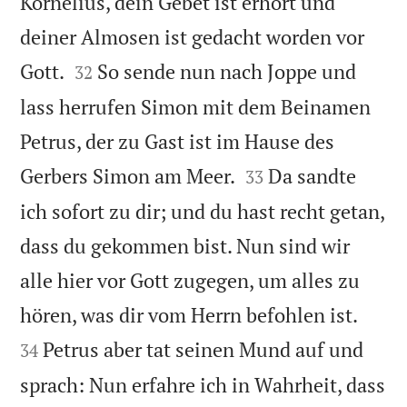
Kornelius, dein Gebet ist erhört und
deiner Almosen ist gedacht worden vor


Gott.
So sende nun nach Joppe und
32
lass herrufen Simon mit dem Beinamen
Petrus, der zu Gast ist im Hause des


Gerbers Simon am Meer.
Da sandte
33
ich sofort zu dir; und du hast recht getan,
dass du gekommen bist. Nun sind wir
alle hier vor Gott zugegen, um alles zu


hören, was dir vom Herrn befohlen ist.
Petrus aber tat seinen Mund auf und
34
sprach: Nun erfahre ich in Wahrheit, dass