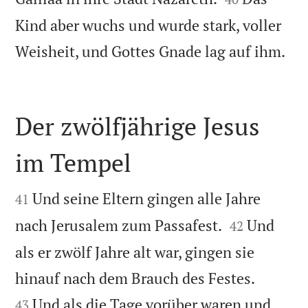
Kind aber wuchs und wurde stark, voller

Weisheit, und Gottes Gnade lag auf ihm.
Der zwölfjährige Jesus
im Tempel


Und seine Eltern gingen alle Jahre
41


nach Jerusalem zum Passafest.
Und
42
als er zwölf Jahre alt war, gingen sie


hinauf nach dem Brauch des Festes.
Und als die Tage vorüber waren und
43