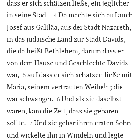
dass er sich schätzen ließe, ein jeglicher


in seine Stadt.
Da machte sich auf auch
4
Josef aus Galiläa, aus der Stadt Nazareth,
in das judäische Land zur Stadt Davids,
die da heißt Bethlehem, darum dass er
von dem Hause und Geschlechte Davids


war,
auf dass er sich schätzen ließe mit
5
[1]
Maria, seinem vertrauten Weibe
; die


war schwanger.
Und als sie daselbst
6
waren, kam die Zeit, dass sie gebären


sollte.
Und sie gebar ihren ersten Sohn
7
und wickelte ihn in Windeln und legte