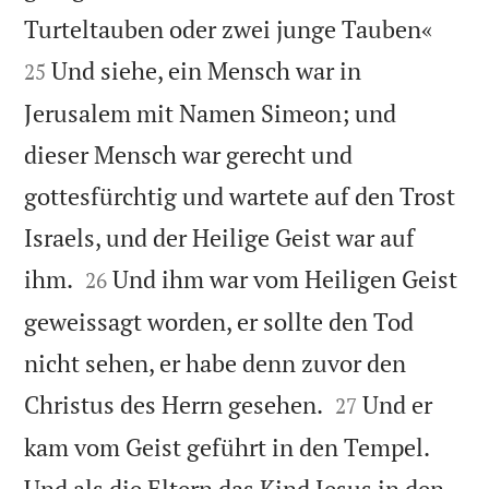


Turteltauben oder zwei junge Tauben«
Und siehe, ein Mensch war in
25
Jerusalem mit Namen Simeon; und
dieser Mensch war gerecht und
gottesfürchtig und wartete auf den Trost
Israels, und der Heilige Geist war auf


ihm.
Und ihm war vom Heiligen Geist
26
geweissagt worden, er sollte den Tod
nicht sehen, er habe denn zuvor den


Christus des Herrn gesehen.
Und er
27
kam vom Geist geführt in den Tempel.
Und als die Eltern das Kind Jesus in den