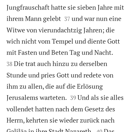
Jungfrauschaft hatte sie sieben Jahre mit


ihrem Mann gelebt
und war nun eine
37
Witwe von vierundachtzig Jahren; die
wich nicht vom Tempel und diente Gott


mit Fasten und Beten Tag und Nacht.
Die trat auch hinzu zu derselben
38
Stunde und pries Gott und redete von
ihm zu allen, die auf die Erlösung


Jerusalems warteten.
Und als sie alles
39
vollendet hatten nach dem Gesetz des
Herrn, kehrten sie wieder zurück nach


Galiläa in ihre Stadt Nazareth.
Das
40