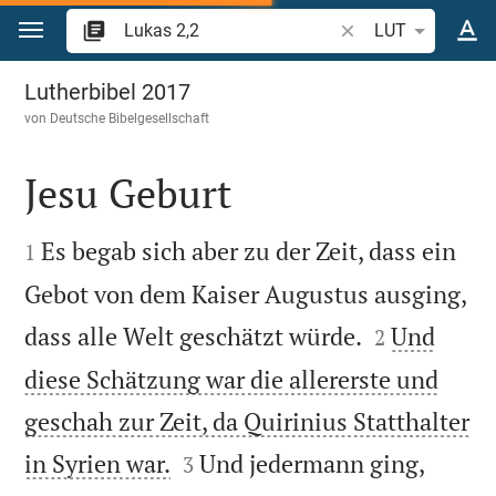
Zum Inhalt springen
Bibelstelle oder Beg
LUT
Lukas 2
Lutherbibel 2017
von
Deutsche Bibelgesellschaft
Jesu Geburt


Es begab sich aber zu der Zeit, dass ein
1
Gebot von dem Kaiser Augustus ausging,


dass alle Welt geschätzt würde.
Und
2
diese Schätzung war die allererste und
geschah zur Zeit, da Quirinius Statthalter


in Syrien war.
Und jedermann ging,
3