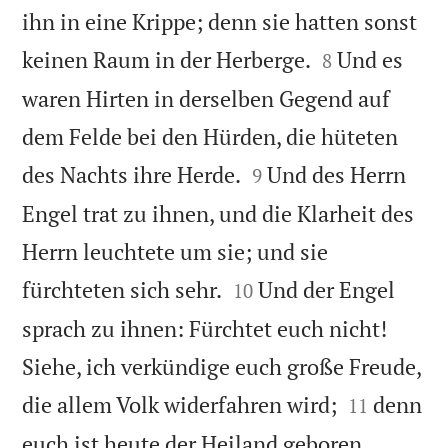
ihn in eine Krippe; denn sie hatten sonst


keinen Raum in der Herberge.
Und es
8
waren Hirten in derselben Gegend auf
dem Felde bei den Hürden, die hüteten


des Nachts ihre Herde.
Und des Herrn
9
Engel trat zu ihnen, und die Klarheit des
Herrn leuchtete um sie; und sie


fürchteten sich sehr.
Und der Engel
10
sprach zu ihnen: Fürchtet euch nicht!
Siehe, ich verkündige euch große Freude,


die allem Volk widerfahren wird;
denn
11
euch ist heute der Heiland geboren,