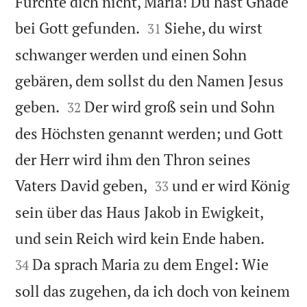
Fürchte dich nicht, Maria! Du hast Gnade


bei Gott gefunden.
Siehe, du wirst
31
schwanger werden und einen Sohn
gebären, dem sollst du den Namen Jesus


geben.
Der wird groß sein und Sohn
32
des Höchsten genannt werden; und Gott
der Herr wird ihm den Thron seines


Vaters David geben,
und er wird König
33
sein über das Haus Jakob in Ewigkeit,


und sein Reich wird kein Ende haben.
Da sprach Maria zu dem Engel: Wie
34
soll das zugehen, da ich doch von keinem