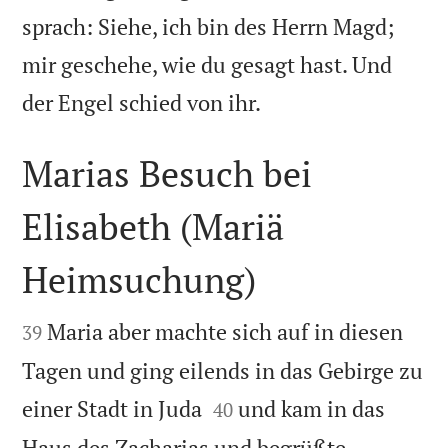
sprach: Siehe, ich bin des Herrn Magd;
mir geschehe, wie du gesagt hast. Und

der Engel schied von ihr.
Marias Besuch bei
Elisabeth (Mariä
Heimsuchung)


Maria aber machte sich auf in diesen
39
Tagen und ging eilends in das Gebirge zu


einer Stadt in Juda
und kam in das
40
Haus des Zacharias und begrüßte