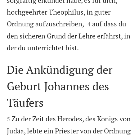
sorgfältig erkundet habe, es für dich,
hochgeehrter Theophilus, in guter


Ordnung aufzuschreiben,
auf dass du
4
den sicheren Grund der Lehre erfährst, in

der du unterrichtet bist.
Die Ankündigung der
Geburt Johannes des
Täufers


Zu der Zeit des Herodes, des Königs von
5
Judäa, lebte ein Priester von der Ordnung