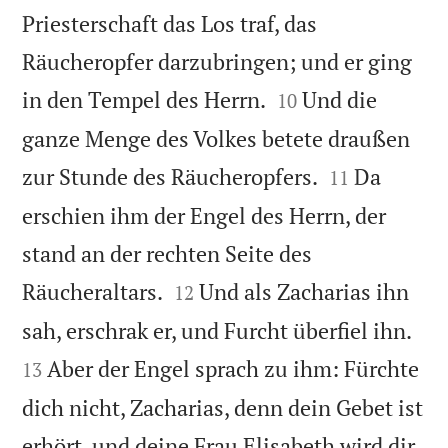
Priesterschaft das Los traf, das
Räucheropfer darzubringen; und er ging


in den Tempel des Herrn.
Und die
10
ganze Menge des Volkes betete draußen


zur Stunde des Räucheropfers.
Da
11
erschien ihm der Engel des Herrn, der
stand an der rechten Seite des


Räucheraltars.
Und als Zacharias ihn
12


sah, erschrak er, und Furcht überfiel ihn.
Aber der Engel sprach zu ihm: Fürchte
13
dich nicht, Zacharias, denn dein Gebet ist
erhört, und deine Frau Elisabeth wird dir