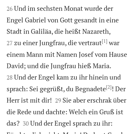


Und im sechsten Monat wurde der
26
Engel Gabriel von Gott gesandt in eine


Stadt in Galiläa, die heißt Nazareth,
[1]
zu einer Jungfrau, die vertraut
war
27
einem Mann mit Namen Josef vom Hause


David; und die Jungfrau hieß Maria.
Und der Engel kam zu ihr hinein und
28
[2]
sprach: Sei gegrüßt, du Begnadete
! Der


Herr ist mit dir!
Sie aber erschrak über
29
die Rede und dachte: Welch ein Gruß ist


das?
Und der Engel sprach zu ihr:
30