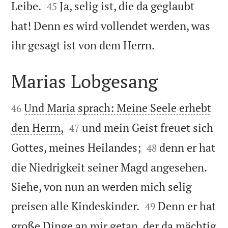


Leibe.
Ja, selig ist, die da geglaubt
45
hat! Denn es wird vollendet werden, was

ihr gesagt ist von dem Herrn.
Marias Lobgesang


Und Maria sprach: Meine Seele erhebt
46


den Herrn,
und mein Geist freuet sich
47


Gottes, meines Heilandes;
denn er hat
48
die Niedrigkeit seiner Magd angesehen.
Siehe, von nun an werden mich selig


preisen alle Kindeskinder.
Denn er hat
49
große Dinge an mir getan, der da mächtig