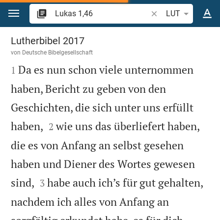
Zum Inhalt springen
Bibelstelle oder Beg
LUT
Lukas 1
Lutherbibel 2017
von
Deutsche Bibelgesellschaft

Da es nun schon viele unternommen
1
haben, Bericht zu geben von den
Geschichten, die sich unter uns erfüllt


haben,
wie uns das überliefert haben,
2
die es von Anfang an selbst gesehen
haben und Diener des Wortes gewesen


sind,
habe auch ich’s für gut gehalten,
3
nachdem ich alles von Anfang an