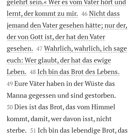
gelehrt sein.« Wer es vom Vater hört und


lernt, der kommt zu mir.
Nicht dass
46
jemand den Vater gesehen hätte; nur der,
der von Gott ist, der hat den Vater


gesehen.
Wahrlich, wahrlich, ich sage
47
euch: Wer glaubt, der hat das ewige




Leben.
Ich bin das Brot des Lebens.
48
Eure Väter haben in der Wüste das
49


Manna gegessen und sind gestorben.
Dies ist das Brot, das vom Himmel
50
kommt, damit, wer davon isst, nicht


sterbe.
Ich bin das lebendige Brot, das
51