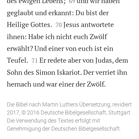


des ewigen Lebens;
und wir haben
69
geglaubt und erkannt: Du bist der


Heilige Gottes.
Jesus antwortete
70
ihnen: Habe ich nicht euch Zwölf
erwählt? Und einer von euch ist ein


Teufel.
Er redete aber von Judas, dem
71
Sohn des Simon Iskariot. Der verriet ihn

hernach und war einer der Zwölf.
Die Bibel nach Martin Luthers Übersetzung, revidiert
2017, © 2016 Deutsche Bibelgesellschaft, Stuttgart.
Die Verwendung des Textes erfolgt mit
Genehmigung der Deutschen Bibelgesellschaft.