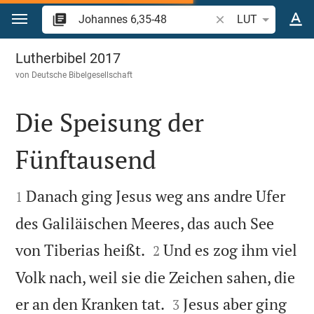
Zum Inhalt springen
Bibelstelle oder Beg
LUT
Johannes 6
Lutherbibel 2017
von
Deutsche Bibelgesellschaft
Die Speisung der
Fünftausend


Danach ging Jesus weg ans andre Ufer
1
des Galiläischen Meeres, das auch See


von Tiberias heißt.
Und es zog ihm viel
2
Volk nach, weil sie die Zeichen sahen, die


er an den Kranken tat.
Jesus aber ging
3