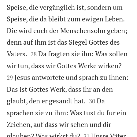
Speise, die vergänglich ist, sondern um
Speise, die da bleibt zum ewigen Leben.
Die wird euch der Menschensohn geben;
denn auf ihm ist das Siegel Gottes des


Vaters.
Da fragten sie ihn: Was sollen
28


wir tun, dass wir Gottes Werke wirken?
Jesus antwortete und sprach zu ihnen:
29
Das ist Gottes Werk, dass ihr an den


glaubt, den er gesandt hat.
Da
30
sprachen sie zu ihm: Was tust du für ein
Zeichen, auf dass wir sehen und dir


glauben? Was wirkst du?
Unsre Väter
31