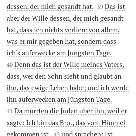


dessen, der mich gesandt hat.
Das ist
39
aber der Wille dessen, der mich gesandt
hat, dass ich nichts verliere von allem,
was er mir gegeben hat, sondern dass


ich’s auferwecke am Jüngsten Tage.
Denn das ist der Wille meines Vaters,
40
dass, wer den Sohn sieht und glaubt an
ihn, das ewige Leben habe; und ich werde


ihn auferwecken am Jüngsten Tage.
Da murrten die Juden über ihn, weil er
41
sagte: Ich bin das Brot, das vom Himmel


gekommen ist,
und sprachen: Ist
42