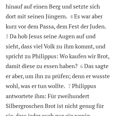
hinauf auf einen Berg und setzte sich


dort mit seinen Jüngern.
Es war aber
4


kurz vor dem Passa, dem Fest der Juden.
Da hob Jesus seine Augen auf und
5
sieht, dass viel Volk zu ihm kommt, und
spricht zu Philippus: Wo kaufen wir Brot,


damit diese zu essen haben?
Das sagte
6
er aber, um ihn zu prüfen; denn er wusste


wohl, was er tun wollte.
Philippus
7
antwortete ihm: Für zweihundert
Silbergroschen Brot ist nicht genug für
sie, dass jeder auch nur ein wenig