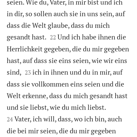
seien. Wie du, Vater, in mir bist und ich
in dir, so sollen auch sie in uns sein, auf
dass die Welt glaube, dass du mich


gesandt hast.
Und ich habe ihnen die
22
Herrlichkeit gegeben, die du mir gegeben
hast, auf dass sie eins seien, wie wir eins


sind,
ich in ihnen und du in mir, auf
23
dass sie vollkommen eins seien und die
Welt erkenne, dass du mich gesandt hast


und sie liebst, wie du mich liebst.
Vater, ich will, dass, wo ich bin, auch
24
die bei mir seien, die du mir gegeben