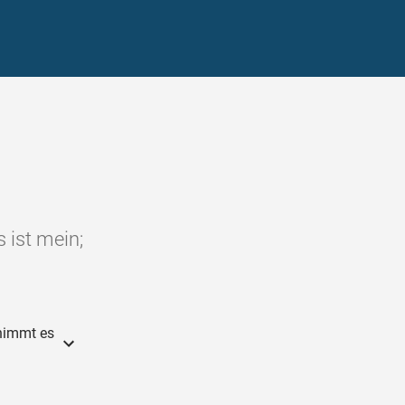
s ist mein;
 nimmt es