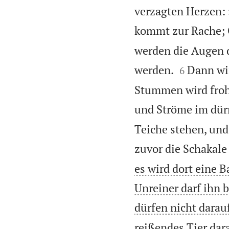
verzagten Herzen: »
kommt zur Rache; G
werden die Augen 


werden.
Dann wir
6
Stummen wird froh
und Ströme im dür
Teiche stehen, und
zuvor die Schakale
es wird dort eine 
Unreiner darf ihn 
dürfen nicht darau
reißendes Tier dara