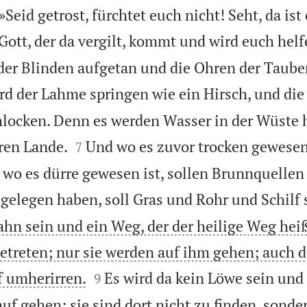
Seid getrost, fürchtet euch nicht! Seht, da ist 
ott, der da vergilt, kommt und wird euch helf
der Blinden aufgetan und die Ohren der Taube
d der Lahme springen wie ein Hirsch, und die
locken. Denn es werden Wasser in der Wüste 


ren Lande.
Und wo es zuvor trocken gewesen 
7
 wo es dürre gewesen ist, sollen Brunnquellen
 gelegen haben, soll Gras und Rohr und Schilf 
Bahn sein und ein Weg, der der heilige Weg hei
betreten; nur sie werden auf ihm gehen; auch d


f umherirren.
Es wird da kein Löwe sein und
9
uf gehen; sie sind dort nicht zu finden, sonde