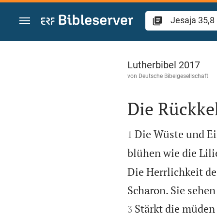
Zum Inhalt springen
Jesaja 35
Lutherbibel 2017
von
Deutsche Bibelgesellschaft
Die Rückke


Die Wüste und Ei
1
blühen wie die Lili
Die Herrlichkeit d
Scharon. Sie sehen
Stärkt die müden
3