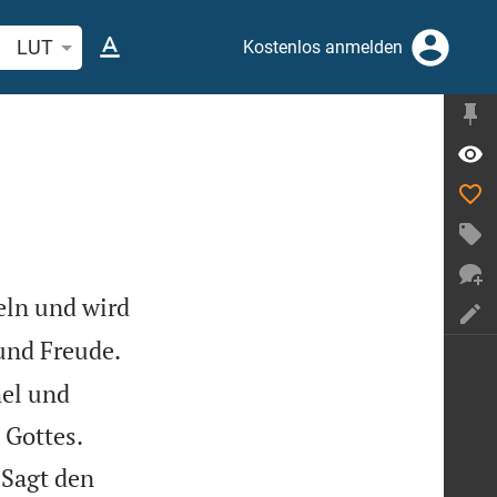
belstelle oder Begriff suchen
LUT
Kostenlos anmelden
eln und wird
 und Freude.
mel und


 Gottes.

Sagt den