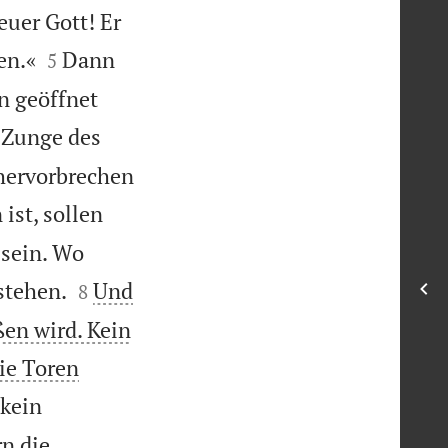
euer Gott! Er


en.«
Dann
5
n geöffnet
 Zunge des
hervorbrechen
ist, sollen
 sein. Wo


stehen.
Und
8
ßen wird. Kein
ie Toren
 kein
rn die