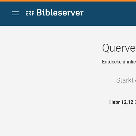
Zum Inhalt springen
Querve
Entdecke ähnlic
"Stärkt
Hebr 12,12
D