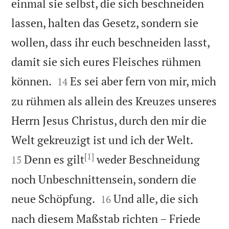
einmal sie selbst, die sich beschneiden
lassen, halten das Gesetz, sondern sie
wollen, dass ihr euch beschneiden lasst,
damit sie sich eures Fleisches rühmen


können.
Es sei aber fern von mir, mich
14
zu rühmen als allein des Kreuzes unseres
Herrn Jesus Christus, durch den mir die


Welt gekreuzigt ist und ich der Welt.
[1]
Denn es gilt
weder Beschneidung
15
noch Unbeschnittensein, sondern die


neue Schöpfung.
Und alle, die sich
16
nach diesem Maßstab richten – Friede