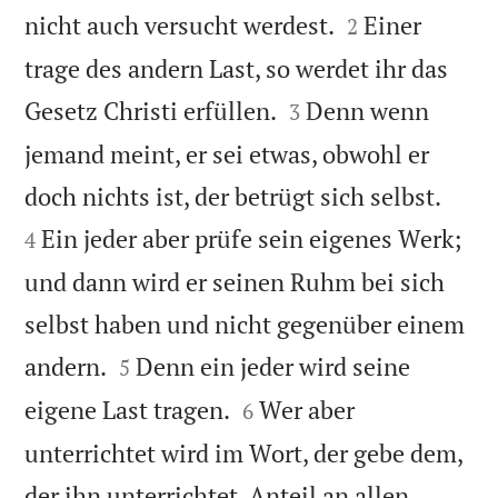


nicht auch versucht werdest.
Einer
2
trage des andern Last, so werdet ihr das


Gesetz Christi erfüllen.
Denn wenn
3
jemand meint, er sei etwas, obwohl er


doch nichts ist, der betrügt sich selbst.
Ein jeder aber prüfe sein eigenes Werk;
4
und dann wird er seinen Ruhm bei sich
selbst haben und nicht gegenüber einem


andern.
Denn ein jeder wird seine
5


eigene Last tragen.
Wer aber
6
unterrichtet wird im Wort, der gebe dem,
der ihn unterrichtet, Anteil an allen