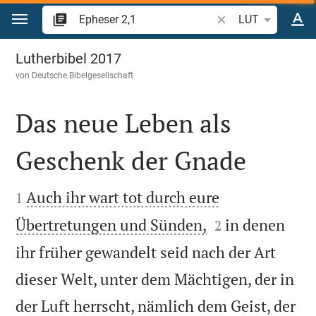
Zum Inhalt springen
Bibelstelle oder Beg
LUT
Epheser 2
Lutherbibel 2017
von
Deutsche Bibelgesellschaft
Das neue Leben als
Geschenk der Gnade


Auch ihr wart tot durch eure
1


Übertretungen und Sünden,
in denen
2
ihr früher gewandelt seid nach der Art
dieser Welt, unter dem Mächtigen, der in
der Luft herrscht, nämlich dem Geist, der