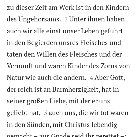
zu dieser Zeit am Werk ist in den Kindern


des Ungehorsams.
Unter ihnen haben
3
auch wir alle einst unser Leben geführt
in den Begierden unsres Fleisches und
taten den Willen des Fleisches und der
Vernunft und waren Kinder des Zorns von


Natur wie auch die andern.
Aber Gott,
4
der reich ist an Barmherzigkeit, hat in
seiner großen Liebe, mit der er uns


geliebt hat,
auch uns, die wir tot waren
5
in den Sünden, mit Christus lebendig


gemacht – aus Gnade seid ihr gerettet –;