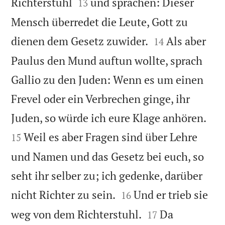


Richterstuhl
und sprachen: Dieser
13
Mensch überredet die Leute, Gott zu


dienen dem Gesetz zuwider.
Als aber
14
Paulus den Mund auftun wollte, sprach
Gallio zu den Juden: Wenn es um einen
Frevel oder ein Verbrechen ginge, ihr


Juden, so würde ich eure Klage anhören.
Weil es aber Fragen sind über Lehre
15
und Namen und das Gesetz bei euch, so
seht ihr selber zu; ich gedenke, darüber


nicht Richter zu sein.
Und er trieb sie
16


weg von dem Richterstuhl.
Da
17