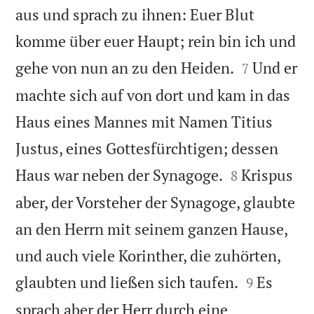
aus und sprach zu ihnen: Euer Blut
komme über euer Haupt; rein bin ich und


gehe von nun an zu den Heiden.
Und er
7
machte sich auf von dort und kam in das
Haus eines Mannes mit Namen Titius
Justus, eines Gottesfürchtigen; dessen


Haus war neben der Synagoge.
Krispus
8
aber, der Vorsteher der Synagoge, glaubte
an den Herrn mit seinem ganzen Hause,
und auch viele Korinther, die zuhörten,


glaubten und ließen sich taufen.
Es
9
sprach aber der Herr durch eine