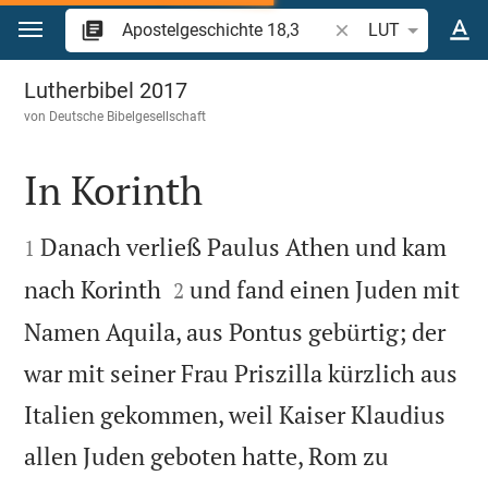
Zum Inhalt springen
Bibelstelle oder Beg
LUT
Apostelgeschichte 18
Lutherbibel 2017
von
Deutsche Bibelgesellschaft
In Korinth


Danach verließ Paulus Athen und kam
1


nach Korinth
und fand einen Juden mit
2
Namen Aquila, aus Pontus gebürtig; der
war mit seiner Frau Priszilla kürzlich aus
Italien gekommen, weil Kaiser Klaudius
allen Juden geboten hatte, Rom zu