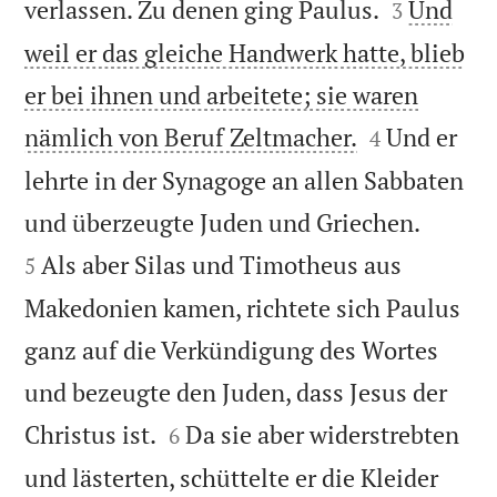


verlassen. Zu denen ging Paulus.
Und
3
weil er das gleiche Handwerk hatte, blieb
er bei ihnen und arbeitete; sie waren


nämlich von Beruf Zeltmacher.
Und er
4
lehrte in der Synagoge an allen Sabbaten


und überzeugte Juden und Griechen.
Als aber Silas und Timotheus aus
5
Makedonien kamen, richtete sich Paulus
ganz auf die Verkündigung des Wortes
und bezeugte den Juden, dass Jesus der


Christus ist.
Da sie aber widerstrebten
6
und lästerten, schüttelte er die Kleider