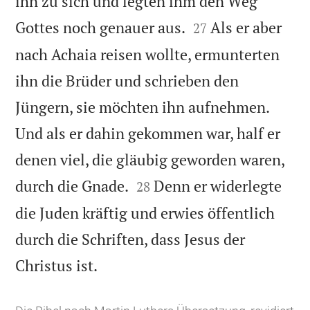
ihn zu sich und legten ihm den Weg


Gottes noch genauer aus.
Als er aber
27
nach Achaia reisen wollte, ermunterten
ihn die Brüder und schrieben den
Jüngern, sie möchten ihn aufnehmen.
Und als er dahin gekommen war, half er
denen viel, die gläubig geworden waren,


durch die Gnade.
Denn er widerlegte
28
die Juden kräftig und erwies öffentlich
durch die Schriften, dass Jesus der

Christus ist.