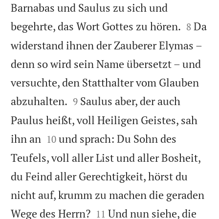
Barnabas und Saulus zu sich und


begehrte, das Wort Gottes zu hören.
Da
8
widerstand ihnen der Zauberer Elymas –
denn so wird sein Name übersetzt – und
versuchte, den Statthalter vom Glauben


abzuhalten.
Saulus aber, der auch
9
Paulus heißt, voll Heiligen Geistes, sah


ihn an
und sprach: Du Sohn des
10
Teufels, voll aller List und aller Bosheit,
du Feind aller Gerechtigkeit, hörst du
nicht auf, krumm zu machen die geraden


Wege des Herrn?
Und nun siehe, die
11