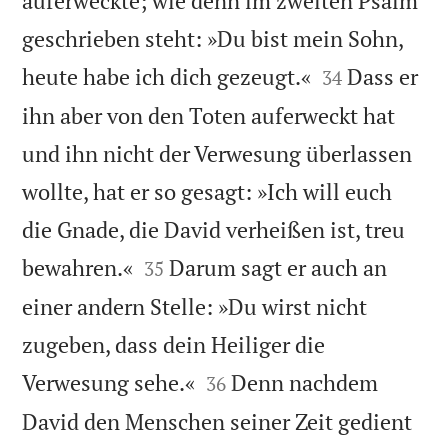
auferweckte; wie denn im zweiten Psalm
geschrieben steht: »Du bist mein Sohn,


heute habe ich dich gezeugt.«
Dass er
34
ihn aber von den Toten auferweckt hat
und ihn nicht der Verwesung überlassen
wollte, hat er so gesagt: »Ich will euch
die Gnade, die David verheißen ist, treu


bewahren.«
Darum sagt er auch an
35
einer andern Stelle: »Du wirst nicht
zugeben, dass dein Heiliger die


Verwesung sehe.«
Denn nachdem
36
David den Menschen seiner Zeit gedient