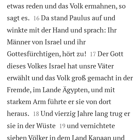
etwas reden und das Volk ermahnen, so


sagt es.
Da stand Paulus auf und
16
winkte mit der Hand und sprach: Ihr
Männer von Israel und ihr


Gottesfürchtigen, hört zu!
Der Gott
17
dieses Volkes Israel hat unsre Väter
erwählt und das Volk groß gemacht in der
Fremde, im Lande Ägypten, und mit
starkem Arm führte er sie von dort


heraus.
Und vierzig Jahre lang trug er
18


sie in der Wüste
und vernichtete
19
sieben Völker in dem Land Kanaan und