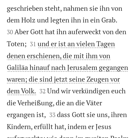
geschrieben steht, nahmen sie ihn von


dem Holz und legten ihn in ein Grab.
Aber Gott hat ihn auferweckt von den
30


Toten;
und er ist an vielen Tagen
31
denen erschienen, die mit ihm von
Galiläa hinauf nach Jerusalem gegangen
waren; die sind jetzt seine Zeugen vor


dem Volk.
Und wir verkündigen euch
32
die Verheißung, die an die Väter


ergangen ist,
dass Gott sie uns, ihren
33
Kindern, erfüllt hat, indem er Jesus