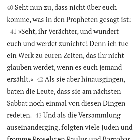
Seht nun zu, dass nicht über euch
40

komme, was in den Propheten gesagt ist:

»Seht, ihr Verächter, und wundert
41
euch und werdet zunichte! Denn ich tue
ein Werk zu euren Zeiten, das ihr nicht
glauben werdet, wenn es euch jemand


erzählt.«
Als sie aber hinausgingen,
42
baten die Leute, dass sie am nächsten
Sabbat noch einmal von diesen Dingen


redeten.
Und als die Versammlung
43
auseinanderging, folgten viele Juden und
fromme Proselyten Paulus und Barnabas.