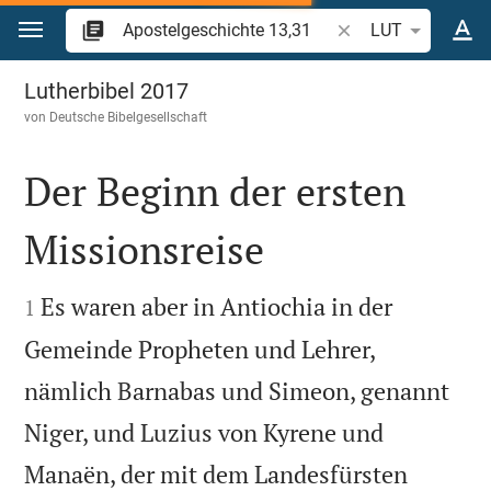
Zum Inhalt springen
Bibelstelle oder Beg
LUT
Apostelgeschichte 13
Lutherbibel 2017
von
Deutsche Bibelgesellschaft
Der Beginn der ersten
Missionsreise


Es waren aber in Antiochia in der
1
Gemeinde Propheten und Lehrer,
nämlich Barnabas und Simeon, genannt
Niger, und Luzius von Kyrene und
Manaën, der mit dem Landesfürsten