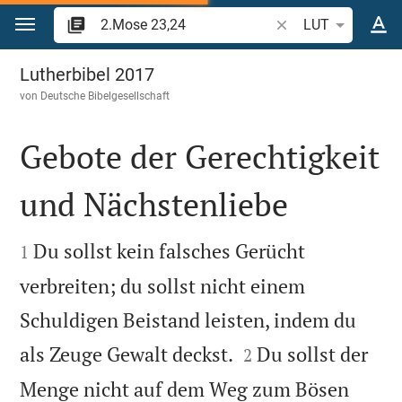
Zum Inhalt springen
Bibelstelle oder Beg
LUT
2.Mose 23
Lutherbibel 2017
von
Deutsche Bibelgesellschaft
Gebote der Gerechtigkeit
und Nächstenliebe


Du sollst kein falsches Gerücht
1
verbreiten; du sollst nicht einem
Schuldigen Beistand leisten, indem du


als Zeuge Gewalt deckst.
Du sollst der
2
Menge nicht auf dem Weg zum Bösen