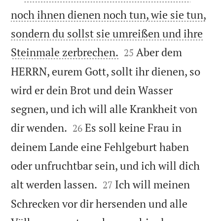
noch ihnen dienen noch tun, wie sie tun,
sondern du sollst sie umreißen und ihre


Steinmale zerbrechen.
Aber dem
25
HERRN, eurem Gott, sollt ihr dienen, so
wird er dein Brot und dein Wasser
segnen, und ich will alle Krankheit von


dir wenden.
Es soll keine Frau in
26
deinem Lande eine Fehlgeburt haben
oder unfruchtbar sein, und ich will dich


alt werden lassen.
Ich will meinen
27
Schrecken vor dir hersenden und alle