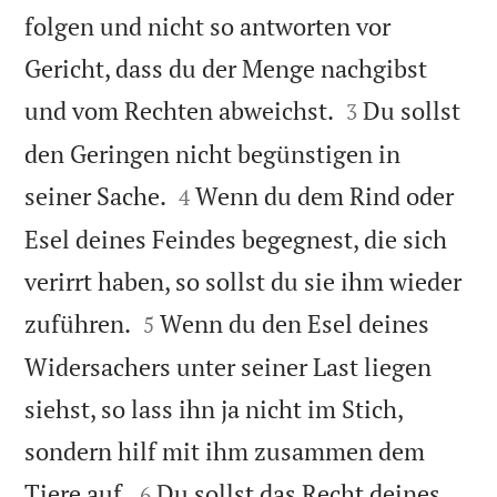
folgen und nicht so antworten vor
Gericht, dass du der Menge nachgibst


und vom Rechten abweichst.
Du sollst
3
den Geringen nicht begünstigen in


seiner Sache.
Wenn du dem Rind oder
4
Esel deines Feindes begegnest, die sich
verirrt haben, so sollst du sie ihm wieder


zuführen.
Wenn du den Esel deines
5
Widersachers unter seiner Last liegen
siehst, so lass ihn ja nicht im Stich,
sondern hilf mit ihm zusammen dem


Tiere auf.
Du sollst das Recht deines
6