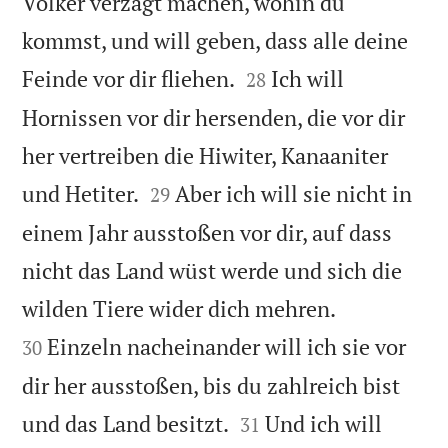
Völker verzagt machen, wohin du
kommst, und will geben, dass alle deine


Feinde vor dir fliehen.
Ich will
28
Hornissen vor dir hersenden, die vor dir
her vertreiben die Hiwiter, Kanaaniter


und Hetiter.
Aber ich will sie nicht in
29
einem Jahr ausstoßen vor dir, auf dass
nicht das Land wüst werde und sich die


wilden Tiere wider dich mehren.
Einzeln nacheinander will ich sie vor
30
dir her ausstoßen, bis du zahlreich bist


und das Land besitzt.
Und ich will
31