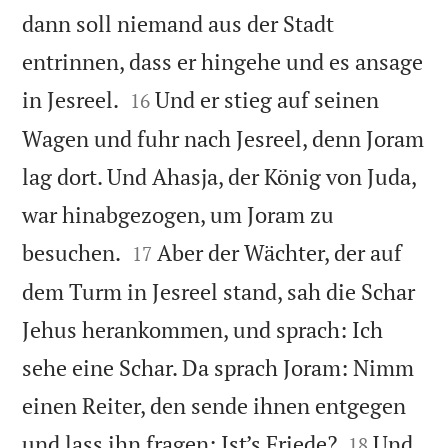
dann soll niemand aus der Stadt
entrinnen, dass er hingehe und es ansage


in Jesreel.
Und er stieg auf seinen
16
Wagen und fuhr nach Jesreel, denn Joram
lag dort. Und Ahasja, der König von Juda,
war hinabgezogen, um Joram zu


besuchen.
Aber der Wächter, der auf
17
dem Turm in Jesreel stand, sah die Schar
Jehus herankommen, und sprach: Ich
sehe eine Schar. Da sprach Joram: Nimm
einen Reiter, den sende ihnen entgegen


und lass ihn fragen: Ist’s Friede?
Und
18