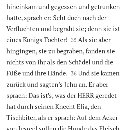
hineinkam und gegessen und getrunken
hatte, sprach er: Seht doch nach der
Verfluchten und begrabt sie; denn sie ist


eines Königs Tochter!
Als sie aber
35
hingingen, sie zu begraben, fanden sie
nichts von ihr als den Schädel und die


Füße und ihre Hände.
Und sie kamen
36
zurück und sagten’s Jehu an. Er aber
sprach: Das ist’s, was der HERR geredet
hat durch seinen Knecht Elia, den
Tischbiter, als er sprach: Auf dem Acker
von Jesreel sollen die Hunde das Fleisch