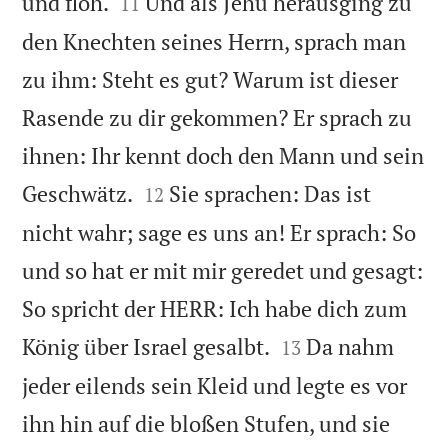


und floh.
Und als Jehu herausging zu
11
den Knechten seines Herrn, sprach man
zu ihm: Steht es gut? Warum ist dieser
Rasende zu dir gekommen? Er sprach zu
ihnen: Ihr kennt doch den Mann und sein


Geschwätz.
Sie sprachen: Das ist
12
nicht wahr; sage es uns an! Er sprach: So
und so hat er mit mir geredet und gesagt:
So spricht der HERR: Ich habe dich zum


König über Israel gesalbt.
Da nahm
13
jeder eilends sein Kleid und legte es vor
ihn hin auf die bloßen Stufen, und sie