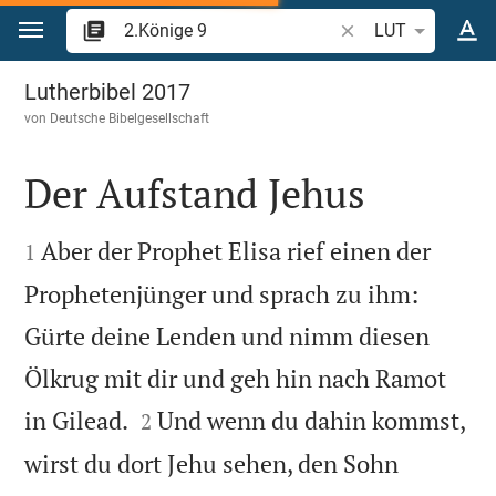
Zum Inhalt springen
Bibelstelle oder Beg
LUT
2.Könige 9
Lutherbibel 2017
von
Deutsche Bibelgesellschaft
Der Aufstand Jehus


Aber der Prophet Elisa rief einen der
1
Prophetenjünger und sprach zu ihm:
Gürte deine Lenden und nimm diesen
Ölkrug mit dir und geh hin nach Ramot


in Gilead.
Und wenn du dahin kommst,
2
wirst du dort Jehu sehen, den Sohn