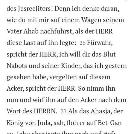
des Jesreeliters! Denn ich denke daran,
wie du mit mir auf einem Wagen seinem
Vater Ahab nachfuhrst, als der HERR


diese Last auf ihn legte:
Fürwahr,
26
spricht der HERR, ich will dir das Blut
Nabots und seiner Kinder, das ich gestern
gesehen habe, vergelten auf diesem
Acker, spricht der HERR. So nimm ihn
nun und wirf ihn auf den Acker nach dem


Wort des HERRN.
Als das Ahasja, der
27
König von Juda, sah, floh er auf Bet-Gan
zu. Jehu aber jagte ihm nach und rief: