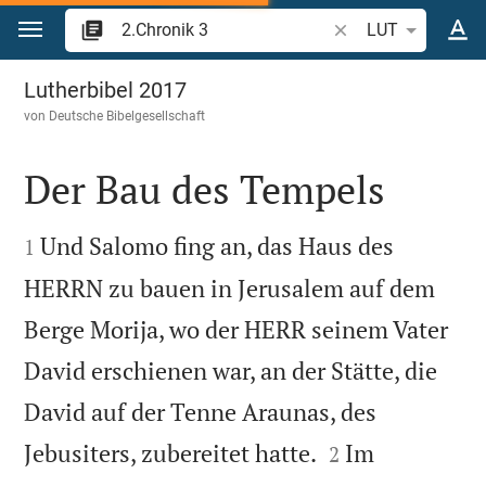
Zum Inhalt springen
Bibelstelle oder Beg
LUT
2.Chronik 3
Lutherbibel 2017
von
Deutsche Bibelgesellschaft
Der Bau des Tempels


Und Salomo fing an, das Haus des
1
HERRN zu bauen in Jerusalem auf dem
Berge Morija, wo der HERR seinem Vater
David erschienen war, an der Stätte, die
David auf der Tenne Araunas, des


Jebusiters, zubereitet hatte.
Im
2