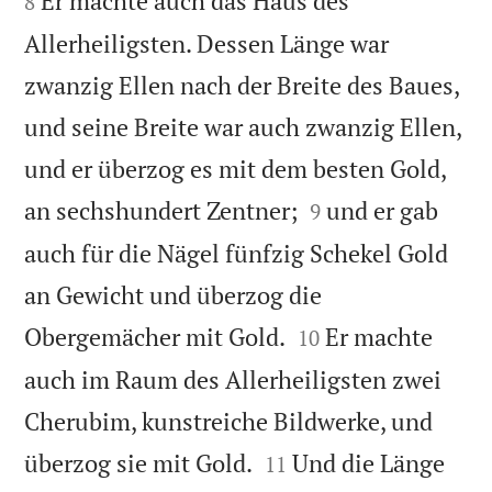
Er machte auch das Haus des
8
Allerheiligsten. Dessen Länge war
zwanzig Ellen nach der Breite des Baues,
und seine Breite war auch zwanzig Ellen,
und er überzog es mit dem besten Gold,


an sechshundert Zentner;
und er gab
9
auch für die Nägel fünfzig Schekel Gold
an Gewicht und überzog die


Obergemächer mit Gold.
Er machte
10
auch im Raum des Allerheiligsten zwei
Cherubim, kunstreiche Bildwerke, und


überzog sie mit Gold.
Und die Länge
11