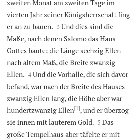
zweiten Monat am zweiten Tage im
vierten Jahr seiner Königsherrschaft fing


er an zu bauen.
Und dies sind die
3
Maße, nach denen Salomo das Haus
Gottes baute: die Länge sechzig Ellen
nach altem Maß, die Breite zwanzig


Ellen.
Und die Vorhalle, die sich davor
4
befand, war nach der Breite des Hauses
zwanzig Ellen lang, die Höhe aber war
[1]
hundertzwanzig Ellen
, und er überzog


sie innen mit lauterem Gold.
Das
5
große Tempelhaus aber täfelte er mit