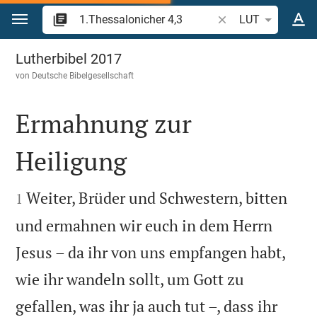
Zum Inhalt springen
Bibelstelle oder Beg
LUT
1.Thessalonicher 4
Lutherbibel 2017
von
Deutsche Bibelgesellschaft
Ermahnung zur
Heiligung


Weiter, Brüder und Schwestern, bitten
1
und ermahnen wir euch in dem Herrn
Jesus – da ihr von uns empfangen habt,
wie ihr wandeln sollt, um Gott zu
gefallen, was ihr ja auch tut –, dass ihr