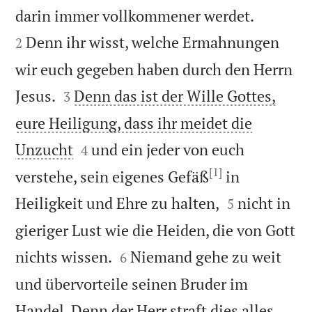


darin immer vollkommener werdet.
Denn ihr wisst, welche Ermahnungen
2
wir euch gegeben haben durch den Herrn


Jesus.
Denn das ist der Wille Gottes,
3
eure Heiligung, dass ihr meidet die


Unzucht
und ein jeder von euch
4
[1]
verstehe, sein eigenes Gefäß
in


Heiligkeit und Ehre zu halten,
nicht in
5
gieriger Lust wie die Heiden, die von Gott


nichts wissen.
Niemand gehe zu weit
6
und übervorteile seinen Bruder im
Handel. Denn der Herr straft dies alles,