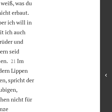
 weiß, was du


icht erbaut.
er ich will in
t ich auch
rüder und
ern seid


sen.
Im
21
ndern Lippen
n, spricht der
ubigen,
hen nicht für
nze