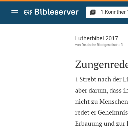
Zum Inhalt springen
1.Korinther 14
Lutherbibel 2017
von
Deutsche Bibelgesellschaft
Zungenrede


Strebt nach der 
1
aber darum, dass ih
nicht zu Menschen,
redet er Geheimnis
Erbauung und zur 