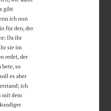
s gibt
nn ich nun
n für den, der
hr: Da ihr
hr sie im
n redet, der
 bete, so
soll es aber
erstand; ich
n mit dem
nkundiger