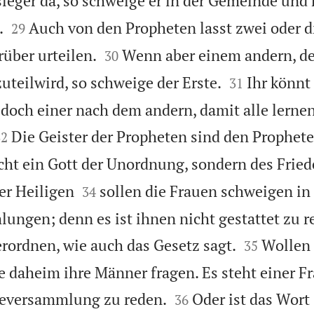
sleger da, so schweige er in der Gemeinde und 


.
Auch von den Propheten lasst zwei oder d
29


rüber urteilen.
Wenn aber einem andern, der
30


uteilwird, so schweige der Erste.
Ihr könnt 
31
 doch einer nach dem andern, damit alle lernen


Die Geister der Propheten sind den Prophete
32
cht ein Gott der Unordnung, sondern des Fried


er Heiligen
sollen die Frauen schweigen in
34
ngen; denn es ist ihnen nicht gestattet zu r


erordnen, wie auch das Gesetz sagt.
Wollen 
35
ie daheim ihre Männer fragen. Es steht einer F


deversammlung zu reden.
Oder ist das Wort
36