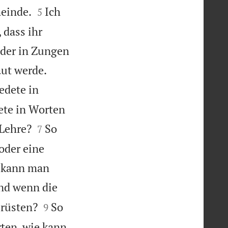


meinde.
Ich
5
 dass ihr
, der in Zungen


aut werde.
edete in
ete in Worten


 Lehre?
So
7
 oder eine
e kann man
nd wenn die


 rüsten?
So
9
rten, wie kann