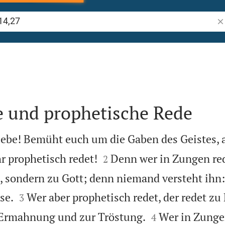
Bi
 und prophetische Rede
Liebe! Bemüht euch um die Gaben des Geistes,


r prophetisch redet!
Denn wer in Zungen red
2
 sondern zu Gott; denn niemand versteht ihn:


se.
Wer aber prophetisch redet, der redet z
3


Ermahnung und zur Tröstung.
Wer in Zungen
4