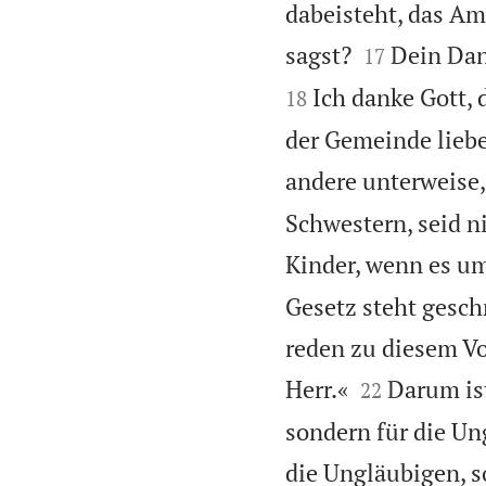
dabeisteht, das Am


sagst?
Dein Dan
17
Ich danke Gott, 
18
der Gemeinde liebe
andere unterweise,
Schwestern, seid n
Kinder, wenn es um
Gesetz steht gesch
reden zu diesem Vol


Herr.«
Darum ist
22
sondern für die Un
die Ungläubigen, s