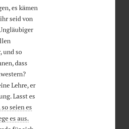
gen, es kämen
ihr seid von
 Ungläubiger
llen
, und so
nnen, dass
hwestern?
ine Lehre, er
ung. Lasst es
so seien es


ege es aus.