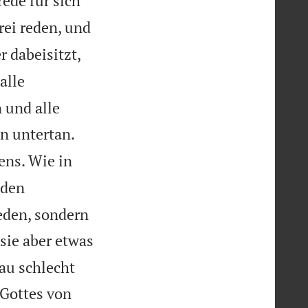
rede für sich
rei reden, und
 dabeisitzt,
alle
 und alle


n untertan.
ens. Wie in
 den
eden, sondern
sie aber etwas
rau schlecht
 Gottes von