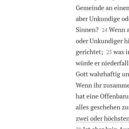
Gemeinde an einem
aber Unkundige ode


Sinnen?
Wenn a
24
oder Unkundiger hi


gerichtet;
was i
25
würde er niederfal
Gott wahrhaftig unt
Wenn ihr zusammenk
hat eine Offenbaru
alles geschehen z
zwei oder höchsten