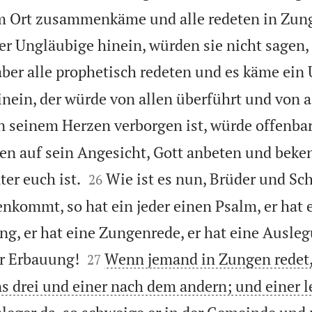
 Ort zusammenkäme und alle redeten in Zun
r Ungläubige hinein, würden sie nicht sagen, 
ber alle prophetisch redeten und es käme ein
nein, der würde von allen überführt und von a
n seinem Herzen verborgen ist, würde offenbar
len auf sein Angesicht, Gott anbeten und beke


er euch ist.
Wie ist es nun, Brüder und Sc
26
ommt, so hat ein jeder einen Psalm, er hat e
ng, er hat eine Zungenrede, er hat eine Ausleg


ur Erbauung!
Wenn jemand in Zungen redet, 
27
s drei und einer nach dem andern; und einer l