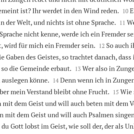


meint ist? Ihr werdet in den Wind reden.
E
10


in der Welt, und nichts ist ohne Sprache.
We
11
Sprache nicht kenne, werde ich ein Fremder sei


t, wird für mich ein Fremder sein.
So auch i
12
 Gaben des Geistes, so trachtet danach, dass i


 so die Gemeinde erbaut.
Wer also in Zunge
13


h auslegen könne.
Denn wenn ich in Zungen
14


aber mein Verstand bleibt ohne Frucht.
Wie 
15
en mit dem Geist und will auch beten mit dem V
en mit dem Geist und will auch Psalmen singe
du Gott lobst im Geist, wie soll der, der als U