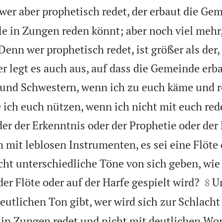
 wer aber prophetisch redet, der erbaut die Ge
le in Zungen reden könnt; aber noch viel mehr,
Denn wer prophetisch redet, ist größer als der
 er legt es auch aus, auf dass die Gemeinde erb
 und Schwestern, wenn ich zu euch käme und r
ich euch nützen, wenn ich nicht mit euch red
er der Erkenntnis oder der Prophetie oder der
h mit leblosen Instrumenten, es sei eine Flöte
cht unterschiedliche Töne von sich geben, wi


er Flöte oder auf der Harfe gespielt wird?
U
8
utlichen Ton gibt, wer wird sich zur Schlacht
 in Zungen redet und nicht mit deutlichen Wo