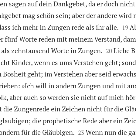
en sagen auf dein Dankgebet, da er doch nicht
kgebet mag schön sein; aber der andere wird n


dass ich mehr in Zungen rede als ihr alle.
Ab
19
r fünf Worte reden mit meinem Verstand, dami


 als zehntausend Worte in Zungen.
Liebe B
20
icht Kinder, wenn es ums Verstehen geht; sond
 Bosheit geht; im Verstehen aber seid erwach
rieben: »Ich will in andern Zungen und mit a
k, aber auch so werden sie nicht auf mich höre
 die Zungenrede ein Zeichen nicht für die Glä
gläubigen; die prophetische Rede aber ein Zeic


ondern für die Gläubigen.
Wenn nun die ga
23