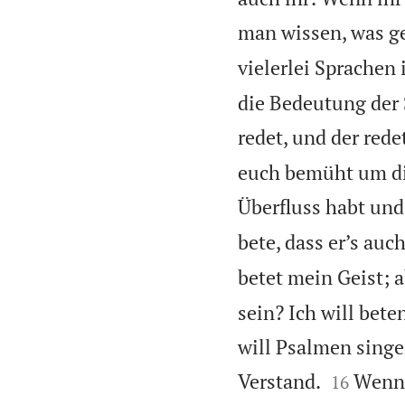
man wissen, was ge
vielerlei Sprachen 
die Bedeutung der 
redet, und der rede
euch bemüht um die
Überfluss habt und
bete, dass er’s auc
betet mein Geist; 
sein? Ich will bet
will Psalmen sing


Verstand.
Wenn 
16