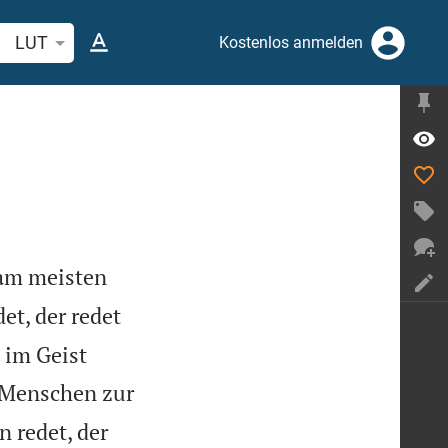
belstelle oder Begriff suchen
LUT
Kostenlos anmelden
 am meisten
et, der redet
 im Geist
u Menschen zur
 redet, der