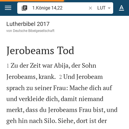
Zum Inhalt springen
Bibelstelle oder Beg
LUT
1.Könige 14
Lutherbibel 2017
von
Deutsche Bibelgesellschaft
Jerobeams Tod


Zu der Zeit war Abija, der Sohn
1


Jerobeams, krank.
Und Jerobeam
2
sprach zu seiner Frau: Mache dich auf
und verkleide dich, damit niemand
merkt, dass du Jerobeams Frau bist, und
geh hin nach Silo. Siehe, dort ist der