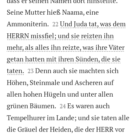
dass er seinen Namen dort hinstellte.
Seine Mutter hieß Naama, eine


Ammoniterin.
Und Juda tat, was dem
22
HERRN missfiel; und sie reizten ihn
mehr, als alles ihn reizte, was ihre Väter
getan hatten mit ihren Sünden, die sie


taten.
Denn auch sie machten sich
23
Höhen, Steinmale und Ascheren auf
allen hohen Hügeln und unter allen


grünen Bäumen.
Es waren auch
24
Tempelhurer im Lande; und sie taten alle
die Gräuel der Heiden, die der HERR vor