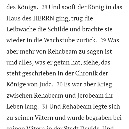


des Königs.
Und sooft der König in das
28
Haus des HERRN ging, trug die
Leibwache die Schilde und brachte sie


wieder in die Wachstube zurück.
Was
29
aber mehr von Rehabeam zu sagen ist
und alles, was er getan hat, siehe, das
steht geschrieben in der Chronik der


Könige von Juda.
Es war aber Krieg
30
zwischen Rehabeam und Jerobeam ihr


Leben lang.
Und Rehabeam legte sich
31
zu seinen Vätern und wurde begraben bei
seinen Vätern in der Stadt Davids. Und