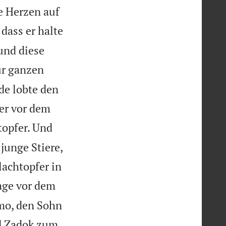
e Herzen auf
dass er halte
und diese
ur ganzen
e lobte den
der vor dem
opfer. Und
unge Stiere,
achtopfer in
age vor dem
mo, den Sohn
d Zadok zum