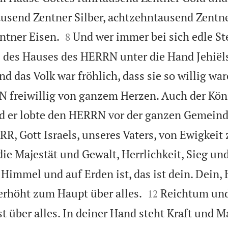
usend Zentner Silber, achtzehntausend Zentn


ntner Eisen.
Und wer immer bei sich edle Ste
8
 des Hauses des HERRN unter die Hand Jehiëls
nd das Volk war fröhlich, dass sie so willig wa
 freiwillig von ganzem Herzen. Auch der Kön
d er lobte den HERRN vor der ganzen Gemeind
RR, Gott Israels, unseres Vaters, von Ewigkeit
die Majestät und Gewalt, Herrlichkeit, Sieg un
Himmel und auf Erden ist, das ist dein. Dein, 


 erhöht zum Haupt über alles.
Reichtum un
12
st über alles. In deiner Hand steht Kraft und M