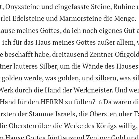
, Onyxsteine und eingefasste Steine, Rubine 
rlei Edelsteine und Marmorsteine die Menge.
ause meines Gottes, da ich noch eigenes Gut 
 ich für das Haus meines Gottes außer allem, 
 beschafft habe, dreitausend Zentner Ofirgol
ner lauteres Silber, um die Wände des Hauses
 golden werde, was golden, und silbern, was si
 Werk durch die Hand der Werkmeister. Und wer


e Hand für den HERRN zu füllen?
Da waren di
6
ersten der Stämme Israels, die Obersten über 
ie Obersten über die Werke des Königs willig,
am Hause Gottes fünftausend Zentner Gold un