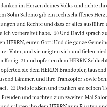
danken im Herzen deines Volks und richte ihr
m Sohn Salomo gib ein rechtschaffenes Herz, 
ungen und Rechte und dass er alles ausführe 


e ich vorbereitet habe.
Und David sprach z
20
en HERRN, euren Gott! Und die ganze Gemeind
rer Väter, und sie neigten sich und fielen nie


m König
und opferten dem HERRN Schlacht
21
opferten sie dem HERRN Brandopfer, tausend j
usend Lämmer, und ihre Trankopfer sowie Schl


ael.
Und sie aßen und tranken am selben T
22
 Freuden und machten zum zweiten Mal Salo
 und salbten ihn dem HERRN zum Fürsten un