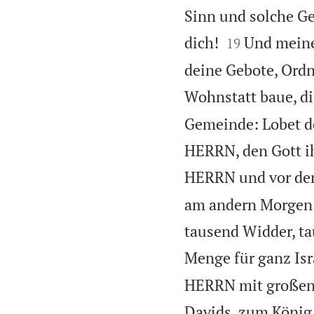
Sinn und solche Ge


dich!
Und meine
19
deine Gebote, Ordn
Wohnstatt baue, di
Gemeinde: Lobet d
HERRN, den Gott ih
HERRN und vor de
am andern Morgen 
tausend Widder, ta
Menge für ganz Isr
HERRN mit großen
Davids, zum König