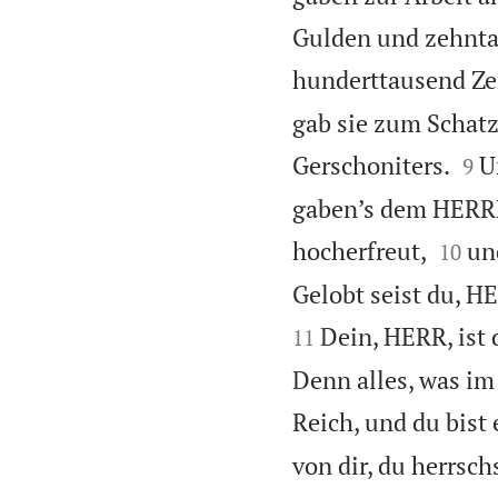
Gulden und zehnta
hunderttausend Ze
gab sie zum Schatz


Gerschoniters.
U
9
gaben’s dem HERRN


hocherfreut,
un
10
Gelobt seist du, HE
Dein, HERR, ist 
11
Denn alles, was im 
Reich, und du bist
von dir, du herrsch