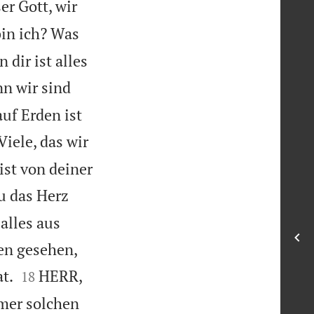
er Gott, wir
in ich? Was
 dir ist alles
n wir sind
uf Erden ist
Viele, das wir
ist von deiner
u das Herz
alles aus
en gesehen,


at.
HERR,
18
mmer solchen