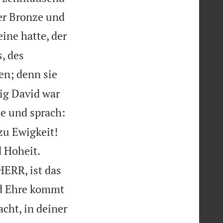
er Bronze und
ine hatte, der
, des
ren; denn sie
ig David war
e und sprach:


 zu Ewigkeit!
d Hoheit.
HERR, ist das
d Ehre kommt
acht, in deiner