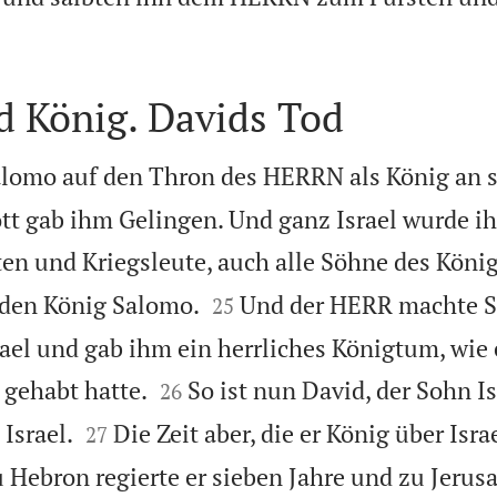
d König. Davids Tod
Salomo auf den Thron des HERRN als König an s
ott gab ihm Gelingen. Und ganz Israel wurde 
en und Kriegsleute, auch alle Söhne des König


r den König Salomo.
Und der HERR machte 
25
rael und gab ihm ein herrliches Königtum, wie 


 gehabt hatte.
So ist nun David, der Sohn Is
26


Israel.
Die Zeit aber, die er König über Isra
27
Zu Hebron regierte er sieben Jahre und zu Jerus