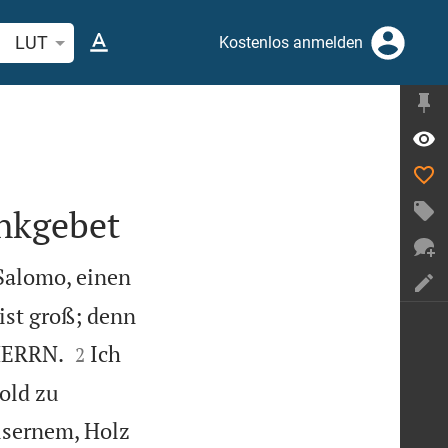
belstelle oder Begriff suchen
LUT
Kostenlos anmelden
nkgebet
Salomo, einen
ist groß; denn


 HERRN.
Ich
2
old zu
isernem, Holz