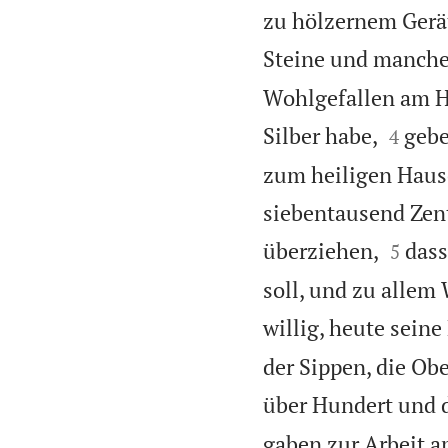
zu hölzernem Gerät
Steine und manche
Wohlgefallen am H


Silber habe,
gebe
4
zum heiligen Hause
siebentausend Zent


überziehen,
dass
5
soll, und zu allem
willig, heute sein
der Sippen, die Ob
über Hundert und d
gaben zur Arbeit 