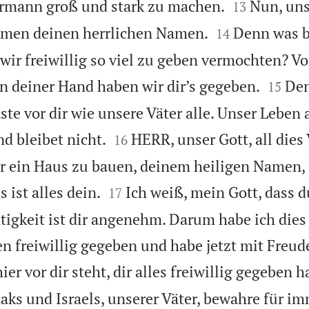


ermann groß und stark zu machen.
Nun, uns
13


hmen deinen herrlichen Namen.
Denn was b
14
 wir freiwillig so viel zu geben vermochten? Von


 deiner Hand haben wir dir’s gegeben.
Den
15
e vor dir wie unsere Väter alle. Unser Leben a


d bleibet nicht.
HERR, unser Gott, all dies 
16
ir ein Haus zu bauen, deinem heiligen Namen, 


ist alles dein.
Ich weiß, mein Gott, dass d
17
tigkeit ist dir angenehm. Darum habe ich dies 
n freiwillig gegeben und habe jetzt mit Freud
ier vor dir steht, dir alles freiwillig gegeben h
aks und Israels, unserer Väter, bewahre für i