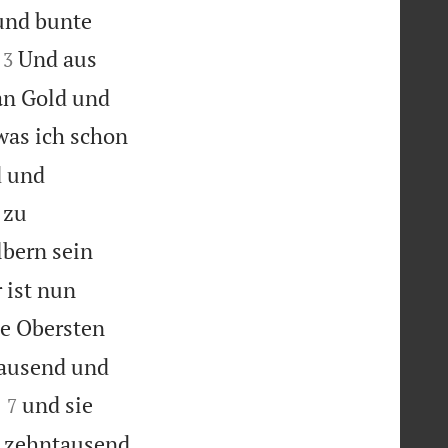
und bunte


Und aus
3
an Gold und
was ich schon
d und
 zu
lbern sein
 ist nun
e Obersten
Tausend und


und sie
7
d zehntausend