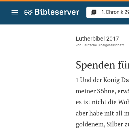
Zum Inhalt springen
1.Chronik 29
Lutherbibel 2017
von
Deutsche Bibelgesellschaft
Spenden fü


Und der König Da
1
meiner Söhne, erwäh
es ist nicht die W
aber habe mit all 
goldenem, Silber z