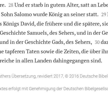


re.
Und er starb in gutem Alter, satt an Le
28


 Sohn Salomo wurde König an seiner statt.
29
 Königs David, die frühere und die spätere, sie
 Geschichte Samuels, des Sehers, und in der G


nd in der Geschichte Gads, des Sehers,
da
30
e tapferen Taten sowie die Zeiten, die über ih

reiche in allen Landen dahingegangen sind.
uthers Übersetzung, revidiert 2017, © 2016 Deutsche Bibel
tes erfolgt mit Genehmigung der Deutschen Bibelgesellsc