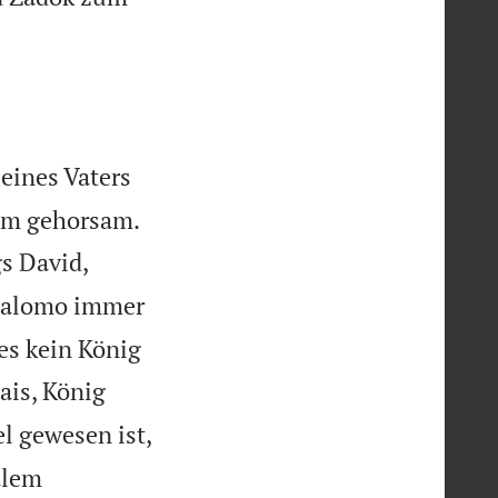
eines Vaters

ihm gehorsam.
s David,
Salomo immer
es kein König
ais, König
el gewesen ist,
alem