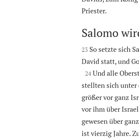

Priester.
Salomo wir


So setzte sich 
23
David statt, und G

Und alle Oberst
24
stellten sich unte
größer vor ganz Is
vor ihm über Israel
gewesen über ganz 
ist vierzig Jahre. 