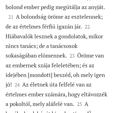

bolond ember pedig megútálja az anyját.

A bolondság öröme az esztelennek;
21


de az értelmes férfiú igazán jár.
22
Hiábavalók lesznek a gondolatok, mikor
nincs tanács; de a tanácsosok


sokaságában elõmennek.
Öröme van
23
az embernek szája feleletében; és az
idejében [mondott] beszéd, oh mely igen


jó!
Az életnek úta felfelé van az
24
értelmes ember számára, hogy eltávozzék


a pokoltól, mely aláfelé van.
A
25