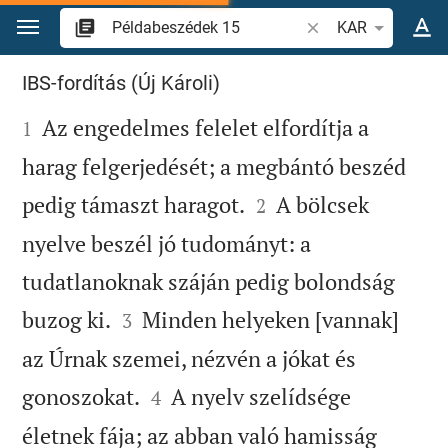
Ugrás a tartalomra
Igevers vagy szó ke
KAR
Példabeszédek 15
IBS-fordítás (Új Károli)

Az engedelmes felelet elfordítja a
1
harag felgerjedését; a megbántó beszéd


pedig támaszt haragot.
A bölcsek
2
nyelve beszél jó tudományt: a
tudatlanoknak száján pedig bolondság


buzog ki.
Minden helyeken [vannak]
3
az Úrnak szemei, nézvén a jókat és


gonoszokat.
A nyelv szelídsége
4
életnek fája; az abban való hamisság