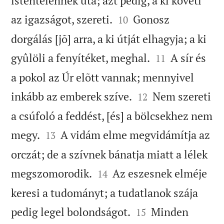
istentelennek úta; azt pedig, a ki követi


az igazságot, szereti.
Gonosz
10
dorgálás [jõ] arra, a ki útját elhagyja; a ki


gyûlöli a fenyítéket, meghal.
A sír és
11
a pokol az Úr elõtt vannak; mennyivel


inkább az emberek szíve.
Nem szereti
12
a csúfoló a feddést, [és] a bölcsekhez nem


megy.
A vidám elme megvidámítja az
13
orczát; de a szívnek bánatja miatt a lélek


megszomorodik.
Az eszesnek elméje
14
keresi a tudományt; a tudatlanok szája


pedig legel bolondságot.
Minden
15