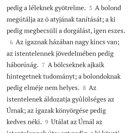


pedig a léleknek gyötrelme.
A bolond
5
megútálja az õ atyjának tanítását; a ki

pedig megbecsüli a dorgálást, igen eszes.

Az igaznak házában nagy kincs van;
6
az istentelennek jövedelmében pedig


háborúság.
A bölcseknek ajkaik
7
hintegetnek tudományt; a bolondoknak


pedig elméje nem helyes.
Az
8
istentelenek áldozatja gyûlölséges az
Úrnak; az igazak könyörgése pedig


kedves néki.
Utálat az Úrnál az
9