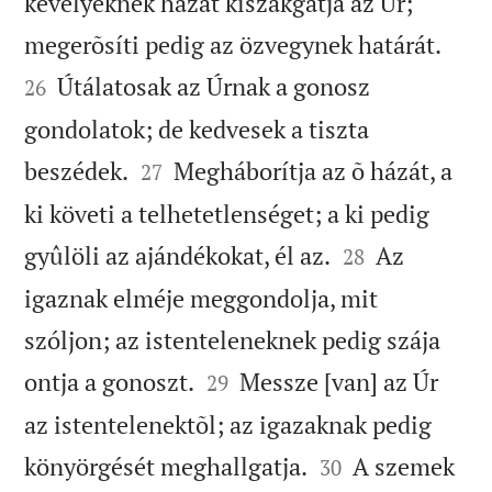
kevélyeknek házát kiszakgatja az Úr;


megerõsíti pedig az özvegynek határát.
Útálatosak az Úrnak a gonosz
26
gondolatok; de kedvesek a tiszta


beszédek.
Megháborítja az õ házát, a
27
ki követi a telhetetlenséget; a ki pedig


gyûlöli az ajándékokat, él az.
Az
28
igaznak elméje meggondolja, mit
szóljon; az istenteleneknek pedig szája


ontja a gonoszt.
Messze [van] az Úr
29
az istentelenektõl; az igazaknak pedig


könyörgését meghallgatja.
A szemek
30