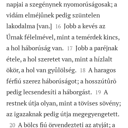
napjai a szegénynek nyomorúságosak; a
vidám elméjûnek pedig szüntelen


lakodalma [van.]
Jobb a kevés az
16
Úrnak félelmével, mint a temérdek kincs,


a hol háborúság van.
Jobb a paréjnak
17
étele, a hol szeretet van, mint a hízlalt


ökör, a hol van gyûlölség.
A haragos
18
férfiú szerez háborúságot; a hosszútûrõ


pedig lecsendesíti a háborgást.
A
19
restnek útja olyan, mint a tövises sövény;

az igazaknak pedig útja megegyengetett.

A bölcs fiú örvendezteti az atyját; a
20