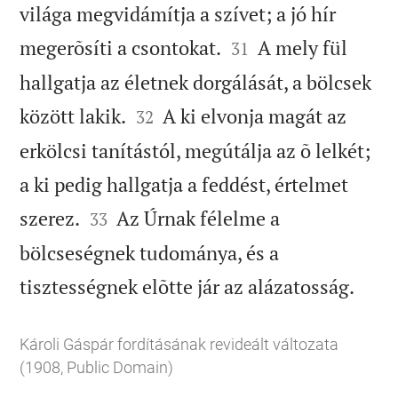
világa megvidámítja a szívet; a jó hír


megerõsíti a csontokat.
A mely fül
31
hallgatja az életnek dorgálását, a bölcsek


között lakik.
A ki elvonja magát az
32
erkölcsi tanítástól, megútálja az õ lelkét;
a ki pedig hallgatja a feddést, értelmet


szerez.
Az Úrnak félelme a
33
bölcseségnek tudománya, és a

tisztességnek elõtte jár az alázatosság.
Károli Gáspár fordításának revideált változata
(1908, Public Domain)