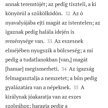
annak teremtõjét; az pedig tiszteli, a ki


könyörül a szûkölködõn.
Az õ
32
nyavalyájába ejti magát az istentelen; az
igaznak pedig halála idején is


reménysége van.
Az eszesnek
33
elméjében nyugszik a bölcseség; a mi
pedig a tudatlanokban [van,] magát


[hamar] megismerheti.
Az igazság
34
felmagasztalja a nemzetet; a bûn pedig


gyalázatára van a népeknek.
A
35
királynak jóakaratja van az eszes
szolgához; haragja pedig a