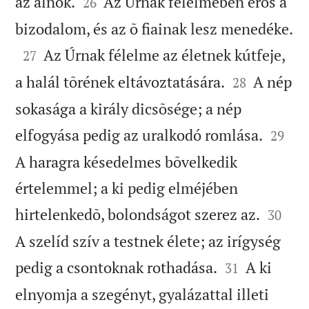


az álnok.
Az Úrnak félelmében erõs a
26

bizodalom, és az õ fiainak lesz menedéke.

Az Úrnak félelme az életnek kútfeje,
27


a halál tõrének eltávoztatására.
A nép
28
sokasága a király dicsõsége; a nép


elfogyása pedig az uralkodó romlása.
29
A haragra késedelmes bõvelkedik
értelemmel; a ki pedig elméjében


hirtelenkedõ, bolondságot szerez az.
30
A szelíd szív a testnek élete; az irígység


pedig a csontoknak rothadása.
A ki
31
elnyomja a szegényt, gyalázattal illeti