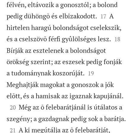
félvén, eltávozik a gonosztól; a bolond


pedig dühöngõ és elbizakodott.
A
17
hirtelen haragú bolondságot cselekszik,


és a cselszövõ férfi gyûlölséges lesz.
18
Bírják az esztelenek a bolondságot
örökség szerint; az eszesek pedig fonják


a tudománynak koszorúját.
19
Meghajtják magokat a gonoszok a jók

elõtt, és a hamisak az igaznak kapujánál.

Még az õ felebarátjánál is útálatos a
20

szegény; a gazdagnak pedig sok a barátja.

A ki megútálja az õ felebarátját,
21