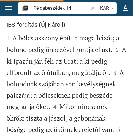
Ugrás a tartalomra
Igevers vagy szó ke
KAR
Példabeszédek 14
IBS-fordítás (Új Károli)

A bölcs asszony építi a maga házát; a
1


bolond pedig önkezével rontja el azt.
A
2
ki igazán jár, féli az Urat; a ki pedig


elfordult az õ útaiban, megútálja õt.
A
3
bolondnak szájában van kevélységnek
pálczája; a bölcseknek pedig beszéde


megtartja õket.
Mikor nincsenek
4
ökrök: tiszta a jászol; a gabonának


bõsége pedig az ökörnek erejétõl van.
5