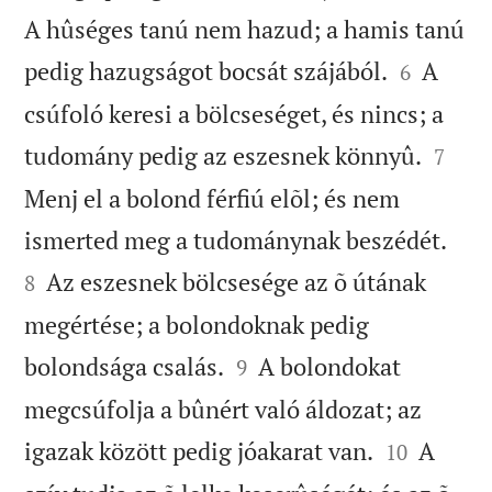
A hûséges tanú nem hazud; a hamis tanú


pedig hazugságot bocsát szájából.
A
6
csúfoló keresi a bölcseséget, és nincs; a


tudomány pedig az eszesnek könnyû.
7
Menj el a bolond férfiú elõl; és nem


ismerted meg a tudománynak beszédét.
Az eszesnek bölcsesége az õ útának
8
megértése; a bolondoknak pedig


bolondsága csalás.
A bolondokat
9
megcsúfolja a bûnért való áldozat; az


igazak között pedig jóakarat van.
A
10