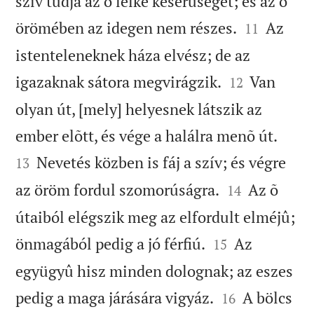
szív tudja az õ lelke keserûségét; és az õ


örömében az idegen nem részes.
Az
11
istenteleneknek háza elvész; de az


igazaknak sátora megvirágzik.
Van
12
olyan út, [mely] helyesnek látszik az


ember elõtt, és vége a halálra menõ út.
Nevetés közben is fáj a szív; és végre
13


az öröm fordul szomorúságra.
Az õ
14
útaiból elégszik meg az elfordult elméjû;


önmagából pedig a jó férfiú.
Az
15
együgyû hisz minden dolognak; az eszes


pedig a maga járására vigyáz.
A bölcs
16