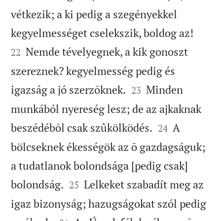
vétkezik; a ki pedig a szegényekkel


kegyelmességet cselekszik, boldog az!
Nemde tévelyegnek, a kik gonoszt
22
szereznek? kegyelmesség pedig és


igazság a jó szerzõknek.
Minden
23
munkából nyereség lesz; de az ajkaknak


beszédébõl csak szûkölködés.
A
24
bölcseknek ékességök az õ gazdagságuk;
a tudatlanok bolondsága [pedig csak]


bolondság.
Lelkeket szabadít meg az
25
igaz bizonyság; hazugságokat szól pedig