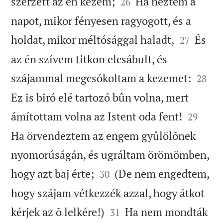


szerzett az én kezem;
Ha néztem a
26
napot, mikor fényesen ragyogott, és a


holdat, mikor méltósággal haladt,
És
27
az én szívem titkon elcsábult, és


szájammal megcsókoltam a kezemet:
28
Ez is biró elé tartozó bûn volna, mert


ámítottam volna az Istent oda fent!
29
Ha örvendeztem az engem gyûlölõnek
nyomorúságán, és ugráltam örömömben,


hogy azt baj érte;
(De nem engedtem,
30
hogy szájam vétkezzék azzal, hogy átkot


kérjek az õ lelkére!)
Ha nem mondták
31