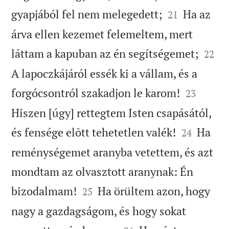


gyapjából fel nem melegedett;
Ha az
21
árva ellen kezemet felemeltem, mert


láttam a kapuban az én segítségemet;
22
A lapoczkájáról essék ki a vállam, és a


forgócsontról szakadjon le karom!
23
Hiszen [úgy] rettegtem Isten csapásától,


és fensége elõtt tehetetlen valék!
Ha
24
reménységemet aranyba vetettem, és azt
mondtam az olvasztott aranynak: Én


bizodalmam!
Ha örültem azon, hogy
25
nagy a gazdagságom, és hogy sokat