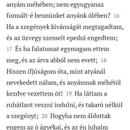
anyám méhében; nem egyugyanaz


formált-é bennünket anyánk ölében?
16
Ha a szegények kivánságát megtagadtam,


és az özvegy szemeit epedni engedtem;
És ha falatomat egymagam ettem
17


meg, és az árva abból nem evett;
18
Hiszen ifjúságom óta, mint atyánál
nevekedett nálam, és anyámnak méhétõl


kezdve vezettem õt!
Ha láttam a
19
ruhátlant veszni indulni, és takaró nélkül


a szegényt;
Hogyha nem áldottak
20
engem az õ ágyékai, és az én juhaim