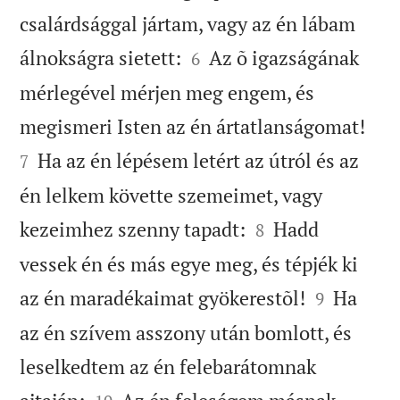
csalárdsággal jártam, vagy az én lábam


álnokságra sietett:
Az õ igazságának
6
mérlegével mérjen meg engem, és


megismeri Isten az én ártatlanságomat!
Ha az én lépésem letért az útról és az
7
én lelkem követte szemeimet, vagy


kezeimhez szenny tapadt:
Hadd
8
vessek én és más egye meg, és tépjék ki


az én maradékaimat gyökerestõl!
Ha
9
az én szívem asszony után bomlott, és
leselkedtem az én felebarátomnak

