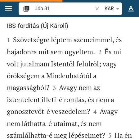
Ugrás a tartalomra
Igevers vagy szó ke
KAR
Jób 31
IBS-fordítás (Új Károli)

Szövetségre léptem szemeimmel, és
1


hajadonra mit sem ügyeltem.
És mi
2
volt jutalmam Istentõl felülrõl; vagy
örökségem a Mindenhatótól a


magasságból?
Avagy nem az
3
istentelent illeti-é romlás, és nem a


gonosztevõt-é veszedelem?
Avagy
4
nem láthatta-é utaimat, és nem


számlálhatta-é meg lépéseimet?
Ha én
5