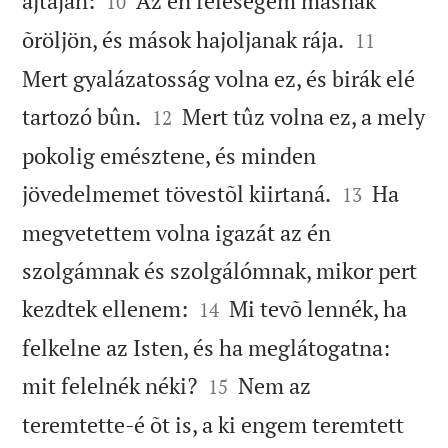
ajtaján:
Az én feleségem másnak
10


õröljön, és mások hajoljanak rája.
11
Mert gyalázatosság volna ez, és birák elé


tartozó bûn.
Mert tûz volna ez, a mely
12
pokolig emésztene, és minden


jövedelmemet tövestõl kiirtaná.
Ha
13
megvetettem volna igazát az én
szolgámnak és szolgálómnak, mikor pert


kezdtek ellenem:
Mi tevõ lennék, ha
14
felkelne az Isten, és ha meglátogatna:


mit felelnék néki?
Nem az
15
teremtette-é õt is, a ki engem teremtett