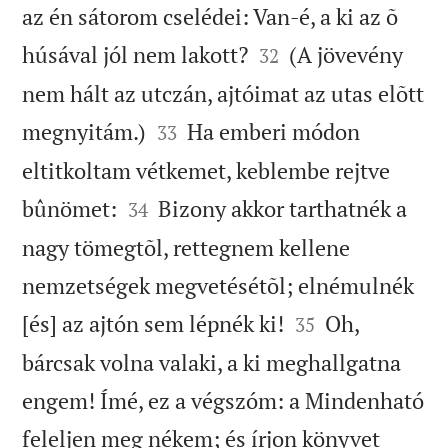
az én sátorom cselédei: Van-é, a ki az õ


húsával jól nem lakott?
(A jövevény
32
nem hált az utczán, ajtóimat az utas elõtt


megnyitám.)
Ha emberi módon
33
eltitkoltam vétkemet, keblembe rejtve


bûnömet:
Bizony akkor tarthatnék a
34
nagy tömegtõl, rettegnem kellene
nemzetségek megvetésétõl; elnémulnék


[és] az ajtón sem lépnék ki!
Oh,
35
bárcsak volna valaki, a ki meghallgatna
engem! Ímé, ez a végszóm: a Mindenható
feleljen meg nékem; és írjon könyvet