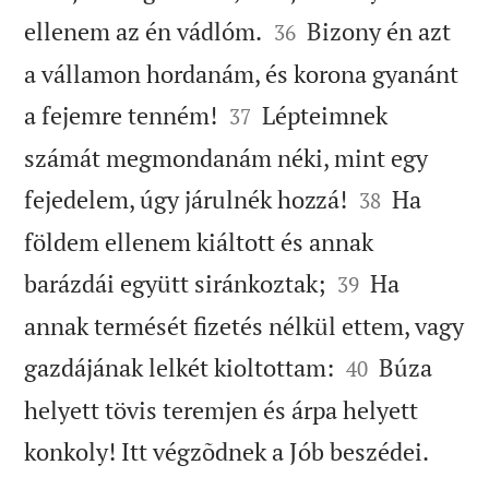


ellenem az én vádlóm.
Bizony én azt
36
a vállamon hordanám, és korona gyanánt


a fejemre tenném!
Lépteimnek
37
számát megmondanám néki, mint egy


fejedelem, úgy járulnék hozzá!
Ha
38
földem ellenem kiáltott és annak


barázdái együtt siránkoztak;
Ha
39
annak termését fizetés nélkül ettem, vagy


gazdájának lelkét kioltottam:
Búza
40
helyett tövis teremjen és árpa helyett

konkoly! Itt végzõdnek a Jób beszédei.