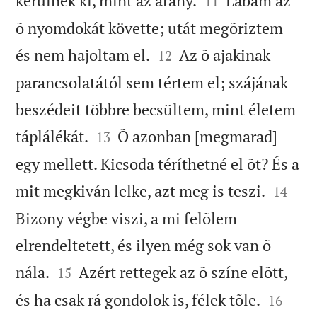
kerülnék ki, mint az arany.
Lábam az
11
õ nyomdokát követte; utát megõriztem


és nem hajoltam el.
Az õ ajakinak
12
parancsolatától sem tértem el; szájának
beszédeit többre becsültem, mint életem


táplálékát.
Õ azonban [megmarad]
13
egy mellett. Kicsoda téríthetné el õt? És a


mit megkiván lelke, azt meg is teszi.
14
Bizony végbe viszi, a mi felõlem
elrendeltetett, és ilyen még sok van õ


nála.
Azért rettegek az õ színe elõtt,
15


és ha csak rá gondolok is, félek tõle.
16