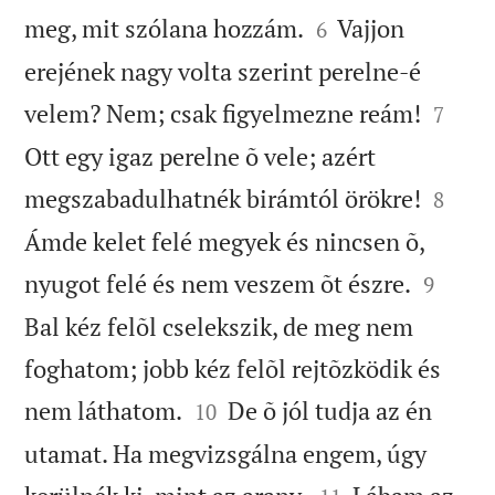


meg, mit szólana hozzám.
Vajjon
6
erejének nagy volta szerint perelne-é


velem? Nem; csak figyelmezne reám!
7
Ott egy igaz perelne õ vele; azért


megszabadulhatnék birámtól örökre!
8
Ámde kelet felé megyek és nincsen õ,


nyugot felé és nem veszem õt észre.
9
Bal kéz felõl cselekszik, de meg nem
foghatom; jobb kéz felõl rejtõzködik és


nem láthatom.
De õ jól tudja az én
10
utamat. Ha megvizsgálna engem, úgy

