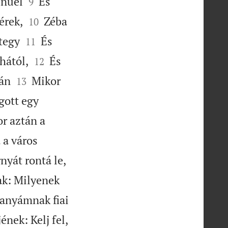


énuel
És
9


érek,
Zéba
10


tegy
És
11


hától,
És
12


ián
Mikor
13
ott egy
r aztán a
 a város
yát rontá le,
k: Milyenek
 anyámnak fiai
nek: Kelj fel,