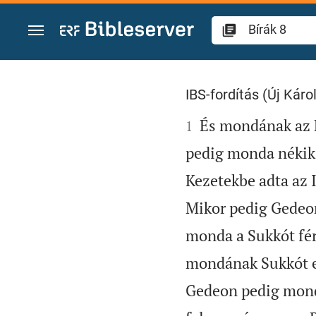
Ugrás a tartalomra
Bírák 8
IBS-fordítás (Új Károl

És mondának az Ef
1
pedig monda nékik:
Kezetekbe adta az 
Mikor pedig Gedeon
monda a Sukkót fér
mondának Sukkót e
Gedeon pedig mond