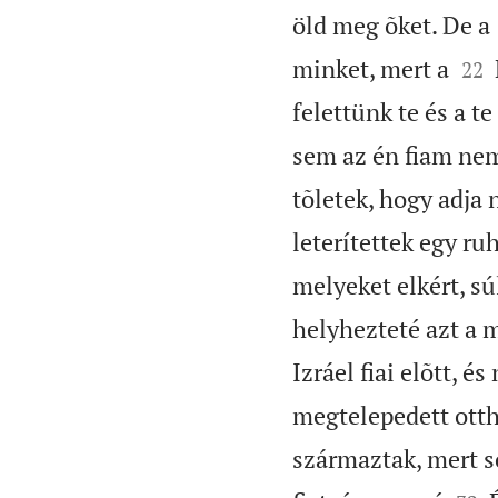
öld meg õket. De a


minket, mert a
22
felettünk te és a te
sem az én fiam ne
tõletek, hogy adja
leterítettek egy ru
melyeket elkért, s
helyhezteté azt a 
Izráel fiai elõtt, é
megtelepedett ott
származtak, mert s