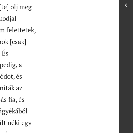
te] ölj meg
kodjál
 felettetek,
ok [csak]
 És
pedig, a
ódot, és
niták az
ás fia, és
 ágyékából
ült néki egy