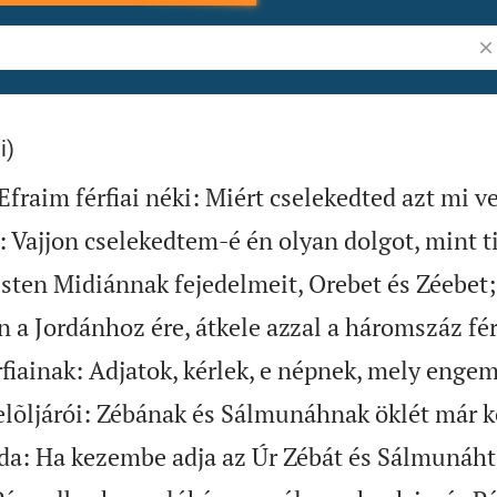
Ig
i)
raim férfiai néki: Miért cselekedted azt mi v
 Vajjon cselekedtem-é én olyan dolgot, mint 
Isten Midiánnak fejedelmeit, Orebet és Zéebet;
 a Jordánhoz ére, átkele azzal a háromszáz fér
fiainak: Adjatok, kérlek, e népnek, mely enge
lõljárói: Zébának és Sálmunáhnak öklét már 
a: Ha kezembe adja az Úr Zébát és Sálmunáht,