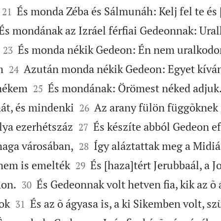


És monda Zéba és Sálmunáh: Kelj fel te és [
21
És mondának az Izráel férfiai Gedeonnak: Ural


És monda nékik Gedeon: Én nem uralkodom
23


m
Azután monda nékik Gedeon: Egyet kíván
24


 nékem
És mondának: Örömest néked adjuk.
25


hát, és mindenki
Az arany fülön függõknek 
26


úlya ezerhétszáz
És készíte abból Gedeon ef
27


maga városában,
Így aláztattak meg a Midiá
28


s nem is emelték
És [haza]tért Jerubbaál, a Jo
29


hon.
És Gedeonnak volt hetven fia, kik az õ
30


ok
És az õ ágyasa is, a ki Sikemben volt, sz
31