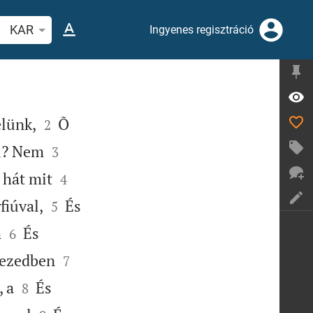
evers vagy szó keresése
KAR
Ingyenes regisztráció


elünk,
Õ
2


ti? Nem
3


 hát mit
4


fiúval,
És
5


m
És
6


kezedben
7


 a
És
8