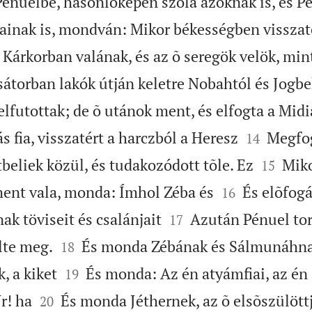
nuelbe, hasonlóképen szóla azoknak is, és P
fiainak is, mondván: Mikor békességben visszat
Kárkorban valának, és az õ seregök velök, min
átorban lakók útján keletre Nobahtól és Jogbe
lfutottak; de õ utánok ment, és elfogta a Mid


s fia, visszatért a harczból a Heresz
Megfog
14


beliek közül, és tudakozódott tõle. Ez
Miko
15


ment vala, monda: Ímhol Zéba és
És elõfogá
16


nak töviseit és csalánjait
Azután Pénuel torn
17


ölte meg.
És monda Zébának és Sálmunáhna
18


k, a kiket
És monda: Az én atyámfiai, az én
19


r! ha
És monda Jéthernek, az õ elsõszülöttjé
20