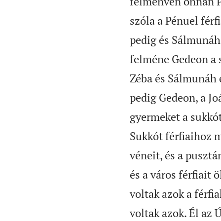
felmenvén onnan Pé
szóla a Pénuel fér
pedig és Sálmunáh 
felméne Gedeon a s
Zéba és Sálmunáh e
pedig Gedeon, a Joá
gyermeket a sukkót
Sukkót férfiaihoz 
véneit, és a pusztá
és a város férfiait 
voltak azok a férfia
voltak azok. Él az Ú