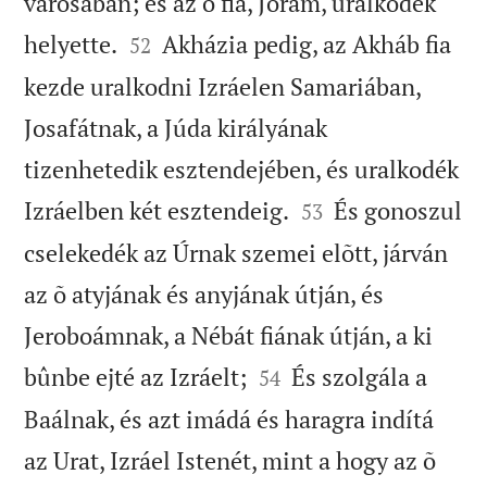
városában; és az õ fia, Jórám, uralkodék


helyette.
Akházia pedig, az Akháb fia
52
kezde uralkodni Izráelen Samariában,
Josafátnak, a Júda királyának
tizenhetedik esztendejében, és uralkodék


Izráelben két esztendeig.
És gonoszul
53
cselekedék az Úrnak szemei elõtt, járván
az õ atyjának és anyjának útján, és
Jeroboámnak, a Nébát fiának útján, a ki


bûnbe ejté az Izráelt;
És szolgála a
54
Baálnak, és azt imádá és haragra indítá
az Urat, Izráel Istenét, mint a hogy az õ