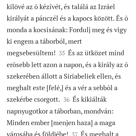
kilövé az õ kézívét, és találá az Izráel
királyát a pánczél és a kapocs között. És õ
monda a kocsisának: Fordulj meg és vigy
ki engem a táborból, mert


megsebesültem!
És az ütközet mind
35
erõsebb lett azon a napon, és a király az õ
szekerében állott a Siriabeliek ellen, és
meghalt este [felé,] és a vér a sebbõl a


szekérbe csorgott.
És kikiálták
36
napnyugotkor a táborban, mondván:
Minden ember [menjen haza] a maga


városába és földjébe!
És meghalt a
37