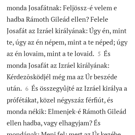
monda Josafátnak: Feljössz-é velem e
hadba Rámoth Gileád ellen? Felele
Josafát az Izráel királyának: Úgy én, mint
te, úgy az én népem, mint a te néped; úgy


az én lovaim, mint a te lovaid.
És
5
monda Josafát az Izráel királyának:
Kérdezõsködjél még ma az Úr beszéde


után.
És összegyûjté az Izráel királya a
6
prófétákat, közel négyszáz férfiút, és
monda nékik: Elmenjek-é Rámoth Gileád
ellen hadba, vagy elhagyjam? És
mondának: Menj fel; mert az Úr kezébe