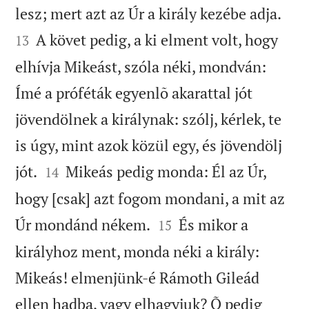


lesz; mert azt az Úr a király kezébe adja.
A követ pedig, a ki elment volt, hogy
13
elhívja Mikeást, szóla néki, mondván:
Ímé a próféták egyenlõ akarattal jót
jövendölnek a királynak: szólj, kérlek, te
is úgy, mint azok közül egy, és jövendölj


jót.
Mikeás pedig monda: Él az Úr,
14
hogy [csak] azt fogom mondani, a mit az


Úr mondánd nékem.
És mikor a
15
királyhoz ment, monda néki a király:
Mikeás! elmenjünk-é Rámoth Gileád
ellen hadba, vagy elhagyjuk? Õ pedig