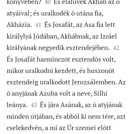


könyvében?
És elaluvék Akháb az õ
40
atyáival; és uralkodék õ utána fia,


Akházia.
És Josafát, az Asa fia lett
41
királylyá Júdában, Akhábnak, az Izráel


királyának negyedik esztendejében.
42
És Josafát harminczöt esztendõs volt,
mikor uralkodni kezdett, és huszonöt
esztendeig uralkodott Jeruzsálemben. Az
õ anyjának Azuba volt a neve, Silhi


leánya.
És jára Asának, az õ atyjának
43
minden útjában, és abból ki nem tére, azt
cselekedvén, a mi az Úr szemei elõtt