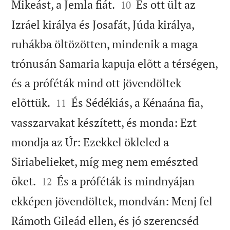


Mikeást, a Jemla fiát.
És ott ült az
10
Izráel királya és Josafát, Júda királya,
ruhákba öltözötten, mindenik a maga
trónusán Samaria kapuja elõtt a térségen,
és a próféták mind ott jövendöltek


elõttük.
És Sédékiás, a Kénaána fia,
11
vasszarvakat készített, és monda: Ezt
mondja az Úr: Ezekkel ökleled a
Siriabelieket, míg meg nem emészted


õket.
És a próféták is mindnyájan
12
ekképen jövendöltek, mondván: Menj fel
Rámoth Gileád ellen, és jó szerencséd