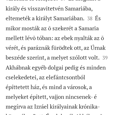
király és visszavitetvén Samariába,


eltemeték a királyt Samariában.
És
38
mikor mosták az õ szekerét a Samaria
mellett lévõ tóban: az ebek nyalták az õ
vérét, és paráznák fürödtek ott, az Úrnak


beszéde szerint, a melyet szólott volt.
39
Akhábnak egyéb dolgai pedig és minden
cselekedetei, az elefántcsontból
építtetett ház, és mind a városok, a
melyeket épített, vajjon nincsenek- é
megírva az Izráel királyainak krónika-