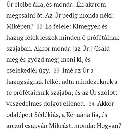
Úr eleibe álla, és monda: Én akarom
megcsalni õt. Az Úr pedig monda néki:


Miképen?
És felele: Kimegyek és
22
hazug lélek leszek minden õ prófétáinak
szájában. Akkor monda [az Úr:] Csald
meg és gyõzd meg; menj ki, és


cselekedjél úgy.
Ímé az Úr a
23
hazugságnak lelkét adta mindezeknek a
te prófétáidnak szájába; és az Úr szólott


veszedelmes dolgot ellened.
Akkor
24
odalépett Sédékiás, a Kénaána fia, és
arczul csapván Mikeást, monda: Hogyan?