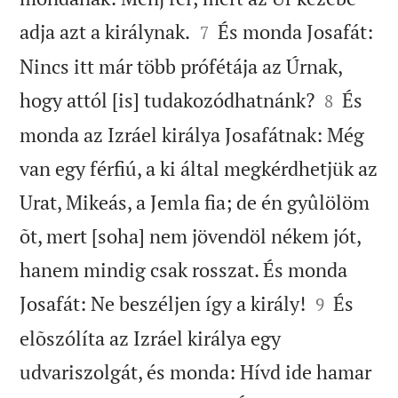


adja azt a királynak.
És monda Josafát:
7
Nincs itt már több prófétája az Úrnak,


hogy attól [is] tudakozódhatnánk?
És
8
monda az Izráel királya Josafátnak: Még
van egy férfiú, a ki által megkérdhetjük az
Urat, Mikeás, a Jemla fia; de én gyûlölöm
õt, mert [soha] nem jövendöl nékem jót,
hanem mindig csak rosszat. És monda


Josafát: Ne beszéljen így a király!
És
9
elõszólíta az Izráel királya egy
udvariszolgát, és monda: Hívd ide hamar