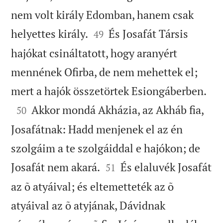
nem volt király Edomban, hanem csak


helyettes király.
És Josafát Társis
49
hajókat csináltatott, hogy aranyért
mennének Ofirba, de nem mehettek el;

mert a hajók összetörtek Esiongáberben.

Akkor mondá Akházia, az Akháb fia,
50
Josafátnak: Hadd menjenek el az én
szolgáim a te szolgáiddal e hajókon; de


Josafát nem akará.
És elaluvék Josafát
51
az õ atyáival; és eltemetteték az õ
atyáival az õ atyjának, Dávidnak