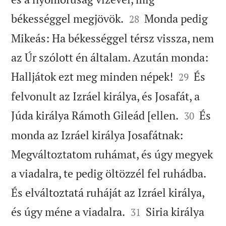


békességgel megjövök.
Monda pedig
28
Mikeás: Ha békességgel térsz vissza, nem
az Úr szólott én általam. Azután monda:


Halljátok ezt meg minden népek!
És
29
felvonult az Izráel királya, és Josafát, a


Júda királya Rámoth Gileád [ellen.
És
30
monda az Izráel királya Josafátnak:
Megváltoztatom ruhámat, és úgy megyek
a viadalra, te pedig öltözzél fel ruhádba.
És elváltoztatá ruháját az Izráel királya,


és úgy méne a viadalra.
Siria királya
31