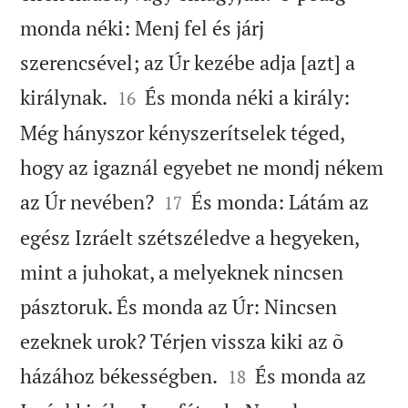
monda néki: Menj fel és járj
szerencsével; az Úr kezébe adja [azt] a


királynak.
És monda néki a király:
16
Még hányszor kényszerítselek téged,
hogy az igaznál egyebet ne mondj nékem


az Úr nevében?
És monda: Látám az
17
egész Izráelt szétszéledve a hegyeken,
mint a juhokat, a melyeknek nincsen
pásztoruk. És monda az Úr: Nincsen
ezeknek urok? Térjen vissza kiki az õ


házához békességben.
És monda az
18