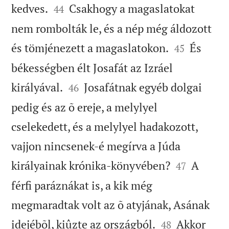


kedves.
Csakhogy a magaslatokat
44
nem rombolták le, és a nép még áldozott


és tömjénezett a magaslatokon.
És
45
békességben élt Josafát az Izráel


királyával.
Josafátnak egyéb dolgai
46
pedig és az õ ereje, a melylyel
cselekedett, és a melylyel hadakozott,
vajjon nincsenek-é megírva a Júda


királyainak krónika-könyvében?
A
47
férfi paráznákat is, a kik még
megmaradtak volt az õ atyjának, Asának


idejébõl, kiûzte az országból.
Akkor
48