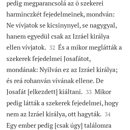
pedig megparancsolá az õ szekerei
harminczkét fejedelmeinek, mondván:
Ne vívjatok se kicsinynyel, se nagygyal,
hanem egyedül csak az Izráel királya


ellen vívjatok.
És a mikor meglátták a
32
szekerek fejedelmei Josafátot,
mondának: Nyilván ez az Izráel királya;
és reá rohanván vívának ellene. De


Josafát [elkezdett] kiáltani.
Mikor
33
pedig látták a szekerek fejedelmei, hogy


nem az Izráel királya, ott hagyták.
34
Egy ember pedig [csak úgy] találomra