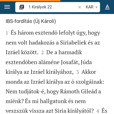
Ugrás a tartalomra
Igevers vagy szó ke
KAR
1 Királyok 22
IBS-fordítás (Új Károli)

És három esztendõ lefolyt úgy, hogy
1
nem volt hadakozás a Siriabeliek és az


Izráel között.
De a harmadik
2
esztendõben aláméne Josafát, Júda


királya az Izráel királyához,
Akkor
3
monda az Izráel királya az õ szolgáinak:
Nem tudjátok-é, hogy Rámoth Gileád a
miénk? És mi hallgatunk és nem


veszszük vissza azt Siria királyától?
És
4