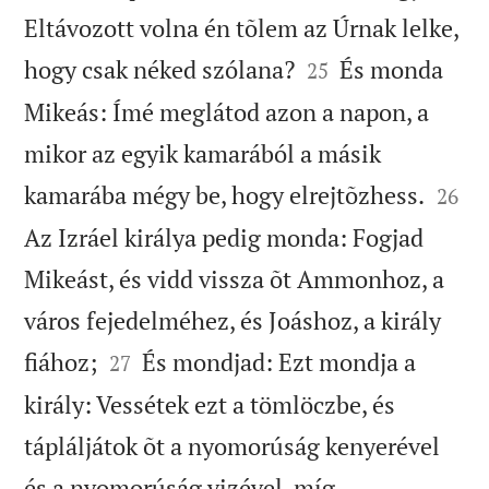
Eltávozott volna én tõlem az Úrnak lelke,


hogy csak néked szólana?
És monda
25
Mikeás: Ímé meglátod azon a napon, a
mikor az egyik kamarából a másik


kamarába mégy be, hogy elrejtõzhess.
26
Az Izráel királya pedig monda: Fogjad
Mikeást, és vidd vissza õt Ammonhoz, a
város fejedelméhez, és Joáshoz, a király


fiához;
És mondjad: Ezt mondja a
27
király: Vessétek ezt a tömlöczbe, és
tápláljátok õt a nyomorúság kenyerével
és a nyomorúság vizével, míg