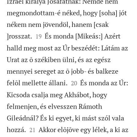
Izráel királya Josafátnak: Nemde nem
megmondottam-é néked, hogy [soha] jót
nékem nem jövendöl, hanem [csak


]rosszat.
És monda [Mikeás:] Azért
19
halld meg most az Úr beszédét: Látám az
Urat az õ székiben ülni, és az egész
mennyei sereget az õ jobb- és balkeze


felõl mellette állani.
És monda az Úr:
20
Kicsoda csalja meg Akhábot, hogy
felmenjen, és elvesszen Rámoth
Gileádnál? És ki egyet, ki mást szól vala


hozzá.
Akkor elõjõve egy lélek, a ki az
21