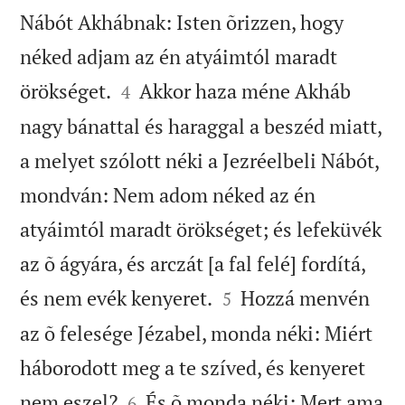
Nábót Akhábnak: Isten õrizzen, hogy
néked adjam az én atyáimtól maradt


örökséget.
Akkor haza méne Akháb
4
nagy bánattal és haraggal a beszéd miatt,
a melyet szólott néki a Jezréelbeli Nábót,
mondván: Nem adom néked az én
atyáimtól maradt örökséget; és lefeküvék
az õ ágyára, és arczát [a fal felé] fordítá,


és nem evék kenyeret.
Hozzá menvén
5
az õ felesége Jézabel, monda néki: Miért
háborodott meg a te szíved, és kenyeret


nem eszel?
És õ monda néki: Mert ama
6