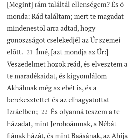
[Megint] rám találtál ellenségem? És õ
monda: Rád találtam; mert te magadat
mindenestõl arra adtad, hogy
gonoszságot cselekedjél az Úr szemei


elõtt.
Ímé, [azt mondja az Úr:]
21
Veszedelmet hozok reád, és elvesztem a
te maradékaidat, és kigyomlálom
Akhábnak még az ebét is, és a
berekesztettet és az elhagyatottat


Izráelben;
És olyanná teszem a te
22
házadat, mint Jeroboámnak, a Nébát
fiának házát, és mint Baásának, az Ahija