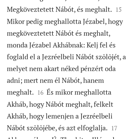


Megköveztetett Nábót, és meghalt.
15
Mikor pedig meghallotta Jézabel, hogy
megköveztetett Nábót és meghalt,
monda Jézabel Akhábnak: Kelj fel és
foglald el a Jezréelbeli Nábót szõlõjét, a
melyet nem akart néked pénzért oda
adni; mert nem él Nábót, hanem


meghalt.
És mikor meghallotta
16
Akháb, hogy Nábót meghalt, felkelt
Akháb, hogy lemenjen a Jezréelbeli


Nábót szõlõjébe, és azt elfoglalja.
17