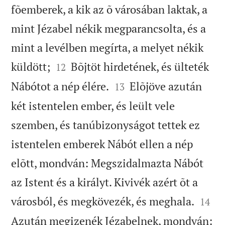
fõemberek, a kik az õ városában laktak, a
mint Jézabel nékik megparancsolta, és a
mint a levélben megírta, a melyet nékik


küldött;
Bõjtöt hirdetének, és ülteték
12


Nábótot a nép élére.
Elõjöve azután
13
két istentelen ember, és leült vele
szemben, és tanúbizonyságot tettek ez
istentelen emberek Nábót ellen a nép
elõtt, mondván: Megszidalmazta Nábót
az Istent és a királyt. Kivivék azért õt a


városból, és megkövezék, és meghala.
14
Azután megizenék Jézabelnek, mondván: