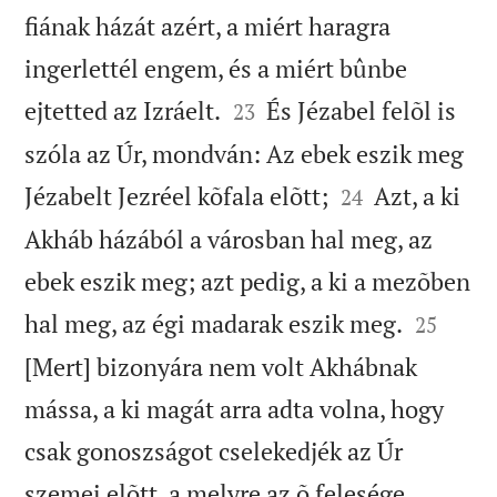
fiának házát azért, a miért haragra
ingerlettél engem, és a miért bûnbe


ejtetted az Izráelt.
És Jézabel felõl is
23
szóla az Úr, mondván: Az ebek eszik meg


Jézabelt Jezréel kõfala elõtt;
Azt, a ki
24
Akháb házából a városban hal meg, az
ebek eszik meg; azt pedig, a ki a mezõben


hal meg, az égi madarak eszik meg.
25
[Mert] bizonyára nem volt Akhábnak
mássa, a ki magát arra adta volna, hogy
csak gonoszságot cselekedjék az Úr
szemei elõtt, a melyre az õ felesége,