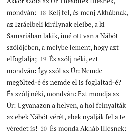
Akkor szóla az Úr Thesbites Illésnek,


mondván:
Kelj fel, és menj Akhábnak,
18
az Izráelbeli királynak eleibe, a ki
Samariában lakik, ímé ott van a Nábót
szõlõjében, a melybe lement, hogy azt


elfoglalja;
És szólj néki, ezt
19
mondván: Így szól az Úr: Nemde
megölted-é és nemde el is foglaltad-é?
És szólj néki, mondván: Ezt mondja az
Úr: Ugyanazon a helyen, a hol felnyalták
az ebek Nábót vérét, ebek nyalják fel a te


véredet is!
És monda Akháb Illésnek:
20