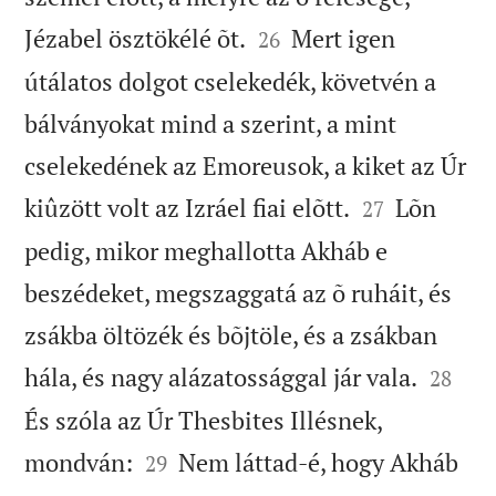


Jézabel ösztökélé õt.
Mert igen
26
útálatos dolgot cselekedék, követvén a
bálványokat mind a szerint, a mint
cselekedének az Emoreusok, a kiket az Úr


kiûzött volt az Izráel fiai elõtt.
Lõn
27
pedig, mikor meghallotta Akháb e
beszédeket, megszaggatá az õ ruháit, és
zsákba öltözék és bõjtöle, és a zsákban


hála, és nagy alázatossággal jár vala.
28
És szóla az Úr Thesbites Illésnek,


mondván:
Nem láttad-é, hogy Akháb
29