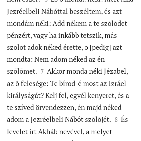
Jezréelbeli Nábóttal beszéltem, és azt
mondám néki: Add nékem a te szõlõdet
pénzért, vagy ha inkább tetszik, más
szõlõt adok néked érette, õ [pedig] azt
mondta: Nem adom néked az én


szõlõmet.
Akkor monda néki Jézabel,
7
az õ felesége: Te bírod-é most az Izráel
királyságát? Kelj fel, egyél kenyeret, és a
te szíved örvendezzen, én majd néked


adom a Jezréelbeli Nábót szõlõjét.
És
8
levelet írt Akháb nevével, a melyet