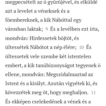
megpecsételt az õ gyûrûjével, és elküldé
azt a levelet a véneknek és a
fõembereknek, a kik Nábóttal egy


városban laktak;
És a levélben ezt írta,
9
mondván: Hirdessetek bõjtöt, és


ültessétek Nábótot a nép élére;
És
10
ültessetek vele szembe két istentelen
embert, a kik tanúbizonyságot tegyenek õ
ellene, mondván: Megszidalmaztad az
Istent és a királyt. Azután vigyétek ki, és


kövezzétek meg õt, hogy meghaljon.
11
És ekképen cselekedének a vének és a