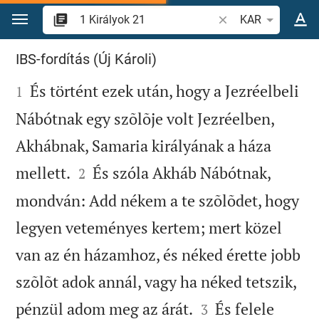
Ugrás a tartalomra
Igevers vagy szó ke
KAR
1 Királyok 21
IBS-fordítás (Új Károli)

És történt ezek után, hogy a Jezréelbeli
1
Nábótnak egy szõlõje volt Jezréelben,
Akhábnak, Samaria királyának a háza


mellett.
És szóla Akháb Nábótnak,
2
mondván: Add nékem a te szõlõdet, hogy
legyen veteményes kertem; mert közel
van az én házamhoz, és néked érette jobb
szõlõt adok annál, vagy ha néked tetszik,


pénzül adom meg az árát.
És felele
3