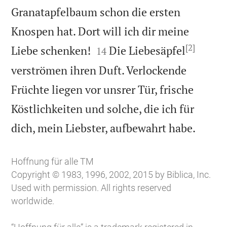
Granatapfelbaum schon die ersten
Knospen hat. Dort will ich dir meine
[2]


Liebe schenken!
Die Liebesäpfel
14
verströmen ihren Duft. Verlockende
Früchte liegen vor unsrer Tür, frische
Köstlichkeiten und solche, die ich für

dich, mein Liebster, aufbewahrt habe.
Hoffnung für alle TM
Copyright © 1983, 1996, 2002, 2015 by Biblica, Inc.
Used with permission. All rights reserved
worldwide.