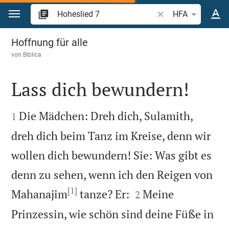
Zum Inhalt springen
Bibelstelle oder Beg
HFA
Hoheslied 7
Hoffnung für alle
von
Biblica
Lass dich bewundern!


Die Mädchen: Dreh dich, Sulamith,
1
dreh dich beim Tanz im Kreise, denn wir
wollen dich bewundern! Sie: Was gibt es
denn zu sehen, wenn ich den Reigen von
[1]


Mahanajim
tanze? Er:
Meine
2
Prinzessin, wie schön sind deine Füße in