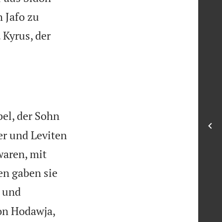
 Jafo zu
 Kyrus, der
el, der Sohn
er und Leviten
waren, mit
en gaben sie
e und
on Hodawja,