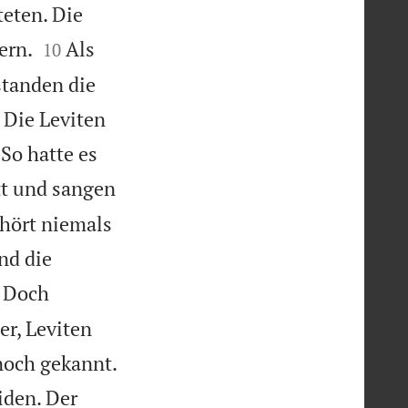
teten. Die


ern.
Als
10
standen die
 Die Leviten
So hatte es
tt und sangen
 hört niemals
nd die
Doch
er, Leviten

noch gekannt.
den. Der