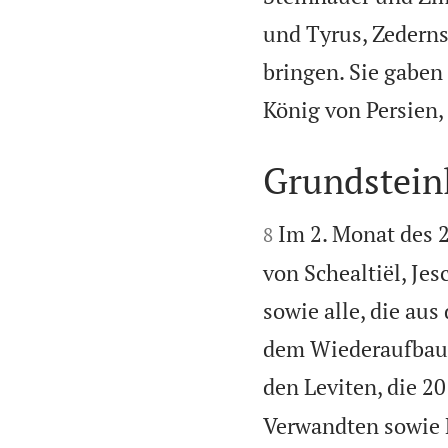
und Tyrus, Zedern
bringen. Sie gaben
König von Persien, 
Grundstein


Im 2. Monat des 
8
von Schealtiël, Jes
sowie alle, die au
dem Wiederaufbau d
den Leviten, die 20
Verwandten sowie 