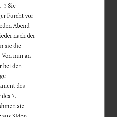


.
Sie
3
ger Furcht vor
jeden Abend
ieder nach der
n sie die


Von nun an
5
r bei den
ige
ament des
 des 7.
ahmen sie
r aus Sidon