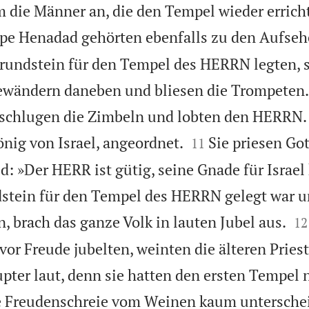
 die Männer an, die den Tempel wieder errich
ppe Henadad gehörten ebenfalls zu den Aufseh
rundstein für den Tempel des HERRN legten, 
Gewändern daneben und bliesen die Trompeten.
 schlugen die Zimbeln und lobten den HERRN. 


önig von Israel, angeordnet.
Sie priesen Go
11
d: »Der HERR ist gütig, seine Gnade für Israel
dstein für den Tempel des HERRN gelegt war u


, brach das ganze Volk in lauten Jubel aus.
12
or Freude jubelten, weinten die älteren Priest
ter laut, denn sie hatten den ersten Tempel 
 Freudenschreie vom Weinen kaum unterschei