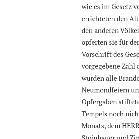
wie es im Gesetz v
errichteten den Alt
den anderen Völke
opferten sie für d
Vorschrift des Ges
vorgegebene Zahl a
wurden alle Brando
Neumondfeiern und 
Opfergaben stiftet
Tempels noch nicht
Monats, dem HERRN
Steinhauer und Zim