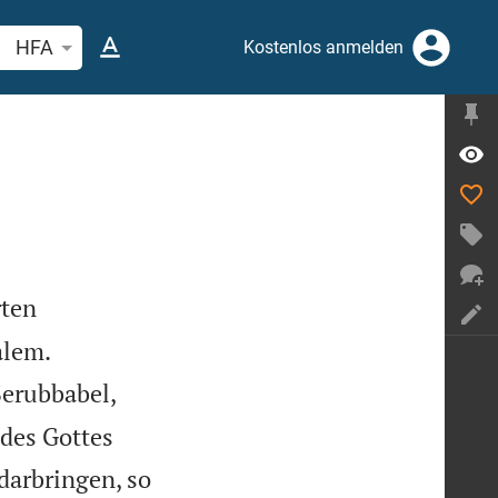
belstelle oder Begriff suchen
HFA
Kostenlos anmelden
rten


alem.
Serubbabel,
 des Gottes
darbringen, so