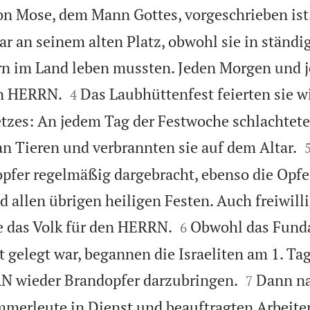
on Mose, dem Mann Gottes, vorgeschrieben ist
ar an seinem alten Platz, obwohl sie in ständi
rn im Land leben mussten. Jeden Morgen und 


en HERRN.
Das Laubhüttenfest feierten sie w
4
etzes: An jedem Tag der Festwoche schlachtete
n Tieren und verbrannten sie auf dem Altar.
pfer regelmäßig dargebracht, ebenso die Opfe
allen übrigen heiligen Festen. Auch freiwill


e das Volk für den HERRN.
Obwohl das Fund
6
 gelegt war, begannen die Israeliten am 1. Tag


 wieder Brandopfer darzubringen.
Dann n
7
merleute in Dienst und beauftragten Arbeite