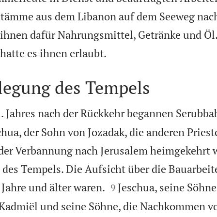
stämme aus dem Libanon auf dem Seeweg nach
 ihnen dafür Nahrungsmittel, Getränke und Öl.

hatte es ihnen erlaubt.
legung des Tempels
2. Jahres nach der Rückkehr begannen Serubbab
chua, der Sohn von Jozadak, die anderen Priest
s der Verbannung nach Jerusalem heimgekehrt 
es Tempels. Die Aufsicht über die Bauarbeit


 Jahre und älter waren.
Jeschua, seine Söhn
9
Kadmiël und seine Söhne, die Nachkommen v