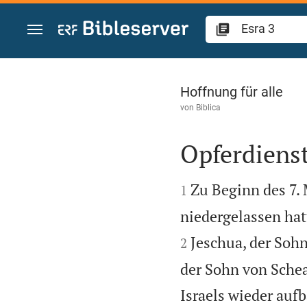
Zum Inhalt springen
Esra 3
Hoffnung für alle
von
Biblica
Opferdiens


Zu Beginn des 7. 
1
niedergelassen hat
Jeschua, der Sohn
2
der Sohn von Schea
Israels wieder aufb