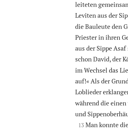
leiteten gemeinsam
Leviten aus der Si
die Bauleute den G
Priester in ihren 
aus der Sippe Asaf
schon David, der K
im Wechsel das Lie
auf!« Als der Grun
Loblieder erklangen
während die einen v
und Sippenoberhäup

Man konnte die
13