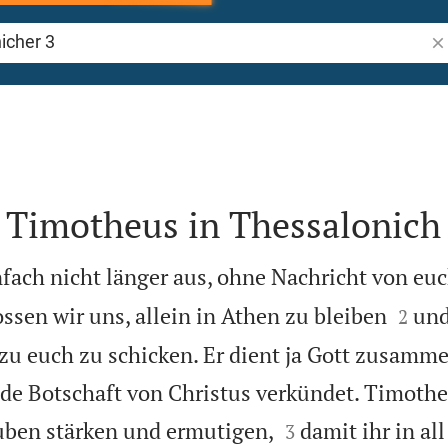
Bi
3
 Timotheus in Thessalonich
nfach nicht länger aus, ohne Nachricht von euc


sen wir uns, allein in Athen zu bleiben
und
2
u euch zu schicken. Er dient ja Gott zusamme
nde Botschaft von Christus verkündet. Timothe


uben stärken und ermutigen,
damit ihr in al
3