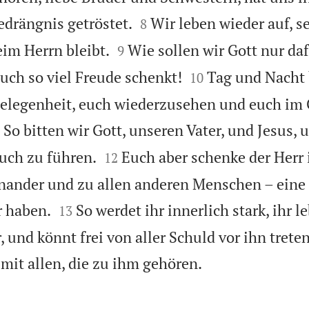


drängnis getröstet.
Wir leben wieder auf, se
8


eim Herrn bleibt.
Wie sollen wir Gott nur da
9


euch so viel Freude schenkt!
Tag und Nacht 
10
Gelegenheit, euch wiederzusehen und euch im

So bitten wir Gott, unseren Vater, und Jesus, 


euch zu führen.
Euch aber schenke der Herr
12
nander und zu allen anderen Menschen – eine 


r haben.
So werdet ihr innerlich stark, ihr l
13
, und könnt frei von aller Schuld vor ihn trete

mit allen, die zu ihm gehören.