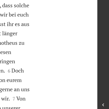
, dass solche
wir bei euch
st ihr es aus
t länger
motheus zu
iesen
bringen


en.
Doch
6
von eurem
 gerne an uns


wir.
Von
7
n unserer