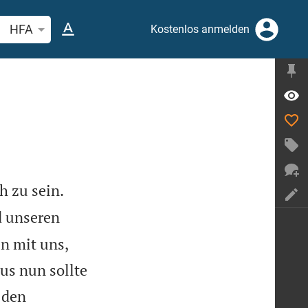
belstelle oder Begriff suchen
HFA
Kostenlos anmelden
h zu sein.
 unseren
n mit uns,
us nun sollte
l den