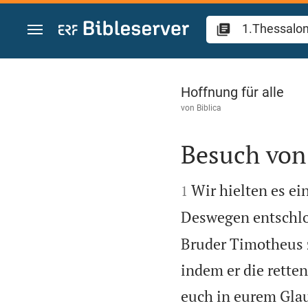
Zum Inhalt springen
1.Thessalonicher 
Hoffnung für alle
von
Biblica
Besuch von


Wir hielten es ei
1
Deswegen entschlos
Bruder Timotheus z
indem er die rette
euch in eurem Gla