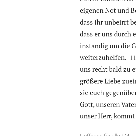
eigenen Not und Be
dass ihr unbeirrt b
dass er uns durch 
inständig um die 

weiterzuhelfen.
11
uns recht bald zu 
größere Liebe zuei
sie euch gegenübe
Gott, unseren Vater
unser Herr, kommt 
Hoffnung für alle TM