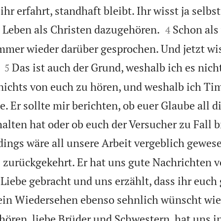
hr erfahrt, standhaft bleibt. Ihr wisst ja selbst


 Leben als Christen dazugehören.
Schon als 
4
mmer wieder darüber gesprochen. Und jetzt wis


Das ist auch der Grund, weshalb ich es nich
5
nichts von euch zu hören, und weshalb ich Ti
. Er sollte mir berichten, ob euer Glaube all d
alten hat oder ob euch der Versucher zu Fall 
dings wäre all unsere Arbeit vergeblich gewes
s zurückgekehrt. Er hat uns gute Nachrichten 
Liebe gebracht und uns erzählt, dass ihr euch
ein Wiedersehen ebenso sehnlich wünscht wie 
ören, liebe Brüder und Schwestern, hat uns i