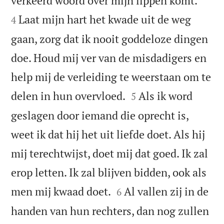
verkeerd woord over mijn lippen komt.
Laat mijn hart het kwade uit de weg
4
gaan, zorg dat ik nooit goddeloze dingen
doe. Houd mij ver van de misdadigers en
help mij de verleiding te weerstaan om te


delen in hun overvloed.
Als ik word
5
geslagen door iemand die oprecht is,
weet ik dat hij het uit liefde doet. Als hij
mij terechtwijst, doet mij dat goed. Ik zal
erop letten. Ik zal blijven bidden, ook als


men mij kwaad doet.
Al vallen zij in de
6
handen van hun rechters, dan nog zullen