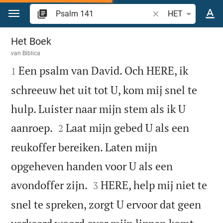
Spring naar inhoud
Zoek Bijbelvers of w
HET
Psalm 141
Het Boek
van
Biblica

Een psalm van David. Och HERE, ik
1
schreeuw het uit tot U, kom mij snel te
hulp. Luister naar mijn stem als ik U


aanroep.
Laat mijn gebed U als een
2
reukoffer bereiken. Laten mijn
opgeheven handen voor U als een


avondoffer zijn.
HERE, help mij niet te
3
snel te spreken, zorgt U ervoor dat geen

