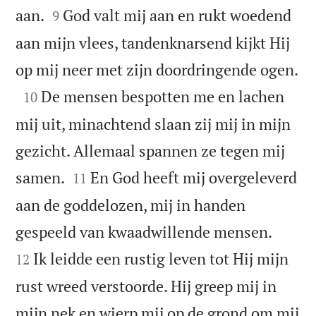


aan.
God valt mij aan en rukt woedend
9
aan mijn vlees, tandenknarsend kijkt Hij

op mij neer met zijn doordringende ogen.

De mensen bespotten me en lachen
10
mij uit, minachtend slaan zij mij in mijn
gezicht. Allemaal spannen ze tegen mij


samen.
En God heeft mij overgeleverd
11
aan de goddelozen, mij in handen


gespeeld van kwaadwillende mensen.
Ik leidde een rustig leven tot Hij mijn
12
rust wreed verstoorde. Hij greep mij in
mijn nek en wierp mij op de grond om mij