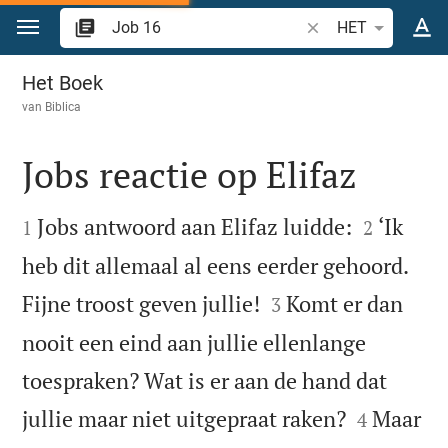
Spring naar inhoud
Zoek Bijbelvers of w
HET
Job 16
Het Boek
van
Biblica
Jobs reactie op Elifaz




Jobs antwoord aan Elifaz luidde:
‘Ik
1
2
heb dit allemaal al eens eerder gehoord.


Fijne troost geven jullie!
Komt er dan
3
nooit een eind aan jullie ellenlange
toespraken? Wat is er aan de hand dat


jullie maar niet uitgepraat raken?
Maar
4