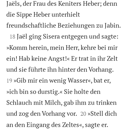
Jaëls, der Frau des Keniters Heber; denn
die Sippe Heber unterhielt

freundschaftliche Beziehungen zu Jabin.

Jaël ging Sisera entgegen und sagte:
18
»Komm herein, mein Herr, kehre bei mir
ein! Hab keine Angst!« Er trat in ihr Zelt


und sie führte ihn hinter den Vorhang.
»Gib mir ein wenig Wasser«, bat er,
19
»ich bin so durstig.« Sie holte den
Schlauch mit Milch, gab ihm zu trinken


und zog den Vorhang vor.
»Stell dich
20
an den Eingang des Zeltes«, sagte er.