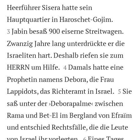
Heerführer Sisera hatte sein


Hauptquartier in Haroschet-Gojim.
Jabin besaß 900 eiserne Streitwagen.
3
Zwanzig Jahre lang unterdrückte er die
Israeliten hart. Deshalb riefen sie zum


HERRN um Hilfe.
Damals hatte eine
4
Prophetin namens Debora, die Frau


Lappidots, das Richteramt in Israel.
Sie
5
saß unter der ›Deborapalme‹ zwischen
Rama und Bet-El im Bergland von Efraïm
und entschied Rechtsfälle, die die Leute


von Israel ihr vorlegten.
Eines Tages
6