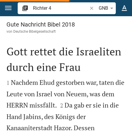
Zum Inhalt springen
Bibelstelle oder Begr
GNB
Richter 4
Gute Nachricht Bibel 2018
von
Deutsche Bibelgesellschaft
Gott rettet die Israeliten
durch eine Frau


Nachdem Ehud gestorben war, taten die
1
Leute von Israel von Neuem, was dem


HERRN missfällt.
Da gab er sie in die
2
Hand Jabins, des Königs der
Kanaaniterstadt Hazor. Dessen