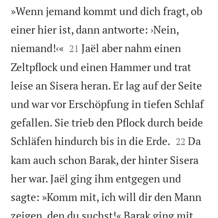
»Wenn jemand kommt und dich fragt, ob
einer hier ist, dann antworte: ›Nein,


niemand!‹«
Jaël aber nahm einen
21
Zeltpflock und einen Hammer und trat
leise an Sisera heran. Er lag auf der Seite
und war vor Erschöpfung in tiefen Schlaf
gefallen. Sie trieb den Pflock durch beide


Schläfen hindurch bis in die Erde.
Da
22
kam auch schon Barak, der hinter Sisera
her war. Jaël ging ihm entgegen und
sagte: »Komm mit, ich will dir den Mann
zeigen, den du suchst!« Barak ging mit