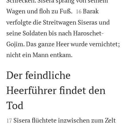
Schrecken. Sisera sprang von seinem


Wagen und floh zu Fuß.
Barak
16
verfolgte die Streitwagen Siseras und
seine Soldaten bis nach Haroschet-
Gojim. Das ganze Heer wurde vernichtet;

nicht ein Mann entkam.
Der feindliche
Heerführer findet den
Tod


Sisera flüchtete inzwischen zum Zelt
17