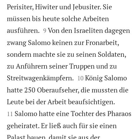
Perisiter, Hiwiter und Jebusiter. Sie
müssen bis heute solche Arbeiten


ausführen.
Von den Israeliten dagegen
9
zwang Salomo keinen zur Fronarbeit,
sondern machte sie zu seinen Soldaten,
zu Anführern seiner Truppen und zu


Streitwagenkämpfern.
König Salomo
10
hatte 250 Oberaufseher, die mussten die


Leute bei der Arbeit beaufsichtigen.
Salomo hatte eine Tochter des Pharaos
11
geheiratet. Er ließ auch für sie einen
Palast bauen, damit sie aus der