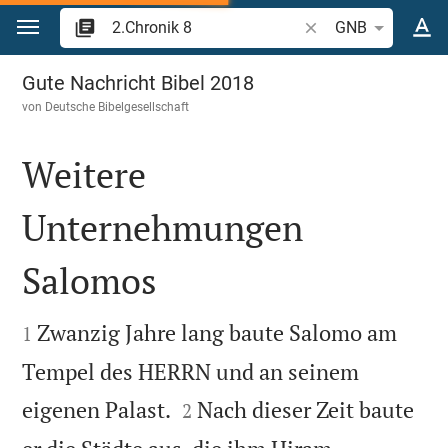
Zum Inhalt springen
Bibelstelle oder Begr
GNB
2.Chronik 8
Gute Nachricht Bibel 2018
von
Deutsche Bibelgesellschaft
Weitere
Unternehmungen
Salomos


Zwanzig Jahre lang baute Salomo am
1
Tempel des HERRN und an seinem


eigenen Palast.
Nach dieser Zeit baute
2