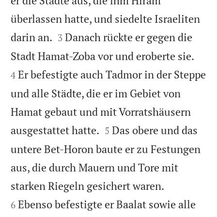
er die Städte aus, die ihm Hiram
überlassen hatte, und siedelte Israeliten


darin an.
Danach rückte er gegen die
3


Stadt Hamat-Zoba vor und eroberte sie.
Er befestigte auch Tadmor in der Steppe
4
und alle Städte, die er im Gebiet von
Hamat gebaut und mit Vorratshäusern


ausgestattet hatte.
Das obere und das
5
untere Bet-Horon baute er zu Festungen
aus, die durch Mauern und Tore mit


starken Riegeln gesichert waren.
Ebenso befestigte er Baalat sowie alle
6