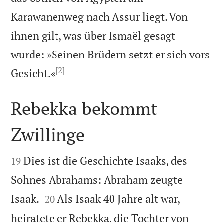
Karawanenweg nach Assur liegt. Von
ihnen gilt, was über Ismaël gesagt
wurde: »Seinen Brüdern setzt er sich vors
[2]

Gesicht.«
Rebekka bekommt
Zwillinge


Dies ist die Geschichte Isaaks, des
19
Sohnes Abrahams: Abraham zeugte


Isaak.
Als Isaak 40 Jahre alt war,
20
heiratete er Rebekka, die Tochter von