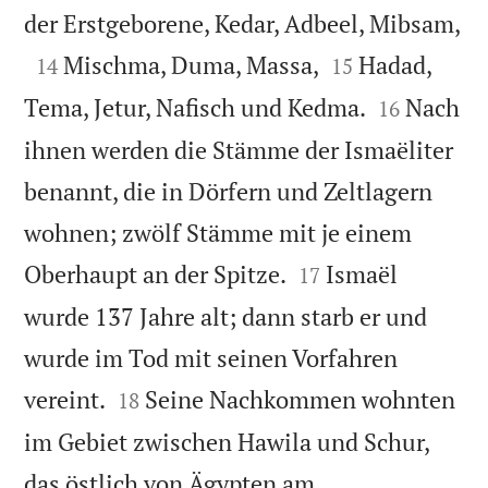

der Erstgeborene, Kedar, Adbeel, Mibsam,



Mischma, Duma, Massa,
Hadad,
14
15


Tema, Jetur, Nafisch und Kedma.
Nach
16
ihnen werden die Stämme der Ismaëliter
benannt, die in Dörfern und Zeltlagern
wohnen; zwölf Stämme mit je einem


Oberhaupt an der Spitze.
Ismaël
17
wurde 137 Jahre alt; dann starb er und
wurde im Tod mit seinen Vorfahren


vereint.
Seine Nachkommen wohnten
18
im Gebiet zwischen Hawila und Schur,
das östlich von Ägypten am