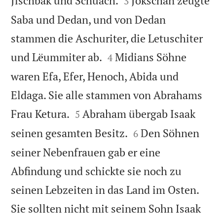
Jischbak und Schuach.
Jokschan zeugte
3
Saba und Dedan, und von Dedan
stammen die Aschuriter, die Letuschiter


und Lëummiter ab.
Midians Söhne
4
waren Efa, Efer, Henoch, Abida und
Eldaga. Sie alle stammen von Abrahams


Frau Ketura.
Abraham übergab Isaak
5


seinen gesamten Besitz.
Den Söhnen
6
seiner Nebenfrauen gab er eine
Abfindung und schickte sie noch zu
seinen Lebzeiten in das Land im Osten.
Sie sollten nicht mit seinem Sohn Isaak