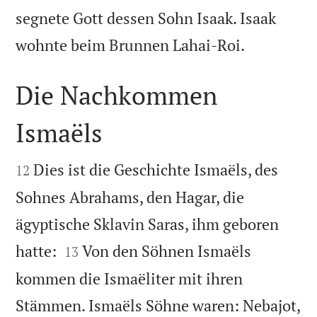
segnete Gott dessen Sohn Isaak. Isaak

wohnte beim Brunnen Lahai-Roi.
Die Nachkommen
Ismaëls


Dies ist die Geschichte Ismaëls, des
12
Sohnes Abrahams, den Hagar, die
ägyptische Sklavin Saras, ihm geboren


hatte:
Von den Söhnen Ismaëls
13
kommen die Ismaëliter mit ihren
Stämmen. Ismaëls Söhne waren: Nebajot,