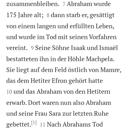


zusammenbleiben.
Abraham wurde
7


175 Jahre alt;
dann starb er, gesättigt
8
von einem langen und erfüllten Leben,
und wurde im Tod mit seinen Vorfahren


vereint.
Seine Söhne Isaak und Ismaël
9
bestatteten ihn in der Höhle Machpela.
Sie liegt auf dem Feld östlich von Mamre,


das dem Hetiter Efron gehört hatte
und das Abraham von den Hetitern
10
erwarb. Dort waren nun also Abraham
und seine Frau Sara zur letzten Ruhe
[1]


gebettet.
Nach Abrahams Tod
11