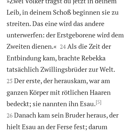
»Zwei Völker trägst du jetzt in deinem
Leib, in deinem Schoß beginnen sie zu
streiten. Das eine wird das andere
unterwerfen: der Erstgeborene wird dem


Zweiten dienen.«
Als die Zeit der
24
Entbindung kam, brachte Rebekka


tatsächlich Zwillingsbrüder zur Welt.
Der erste, der herauskam, war am
25
ganzen Körper mit rötlichen Haaren
[5]


bedeckt; sie nannten ihn Esau.
Danach kam sein Bruder heraus, der
26
hielt Esau an der Ferse fest; darum