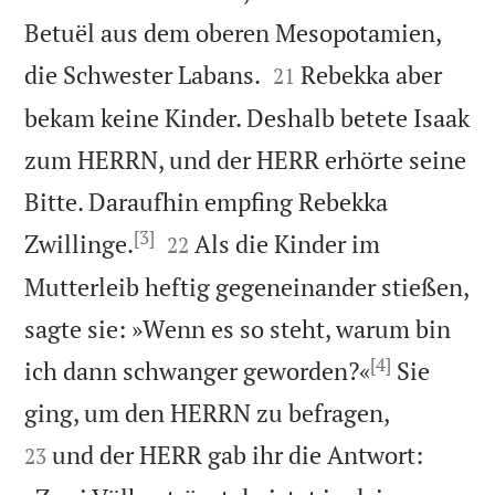
Betuël aus dem oberen Mesopotamien,


die Schwester Labans.
Rebekka aber
21
bekam keine Kinder. Deshalb betete Isaak
zum HERRN, und der HERR erhörte seine
Bitte. Daraufhin empfing Rebekka
[3]


Zwillinge.
Als die Kinder im
22
Mutterleib heftig gegeneinander stießen,
sagte sie: »Wenn es so steht, warum bin
[4]
ich dann schwanger geworden?«
Sie


ging, um den HERRN zu befragen,
und der HERR gab ihr die Antwort:
23