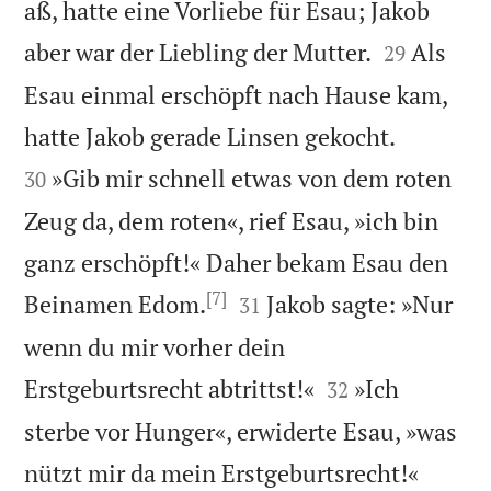
aß, hatte eine Vorliebe für Esau; Jakob


aber war der Liebling der Mutter.
Als
29
Esau einmal erschöpft nach Hause kam,


hatte Jakob gerade Linsen gekocht.
»Gib mir schnell etwas von dem roten
30
Zeug da, dem roten«, rief Esau, »ich bin
ganz erschöpft!« Daher bekam Esau den
[7]


Beinamen Edom.
Jakob sagte: »Nur
31
wenn du mir vorher dein


Erstgeburtsrecht abtrittst!«
»Ich
32
sterbe vor Hunger«, erwiderte Esau, »was


nützt mir da mein Erstgeburtsrecht!«