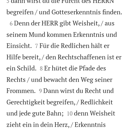
dann wirst du die Furcht des HERRN
5

begreifen / und Gotteserkenntnis finden.

Denn der HERR gibt Weisheit, / aus
6
seinem Mund kommen Erkenntnis und


Einsicht.
Für die Redlichen hält er
7
Hilfe bereit, / den Rechtschaffenen ist er


ein Schild.
Er hütet die Pfade des
8
Rechts / und bewacht den Weg seiner


Frommen.
Dann wirst du Recht und
9
Gerechtigkeit begreifen, / Redlichkeit


und jede gute Bahn;
denn Weisheit
10
zieht ein in dein Herz, / Erkenntnis