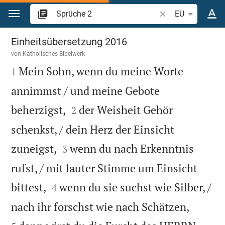
Zum Inhalt springen
Bibelstelle oder Be
EU
Sprüche 2
Einheitsübersetzung 2016
von
Katholisches Bibelwerk

Mein Sohn, wenn du meine Worte
1
annimmst / und meine Gebote


beherzigst,
der Weisheit Gehör
2
schenkst, / dein Herz der Einsicht


zuneigst,
wenn du nach Erkenntnis
3
rufst, / mit lauter Stimme um Einsicht


bittest,
wenn du sie suchst wie Silber, /
4


nach ihr forschst wie nach Schätzen,