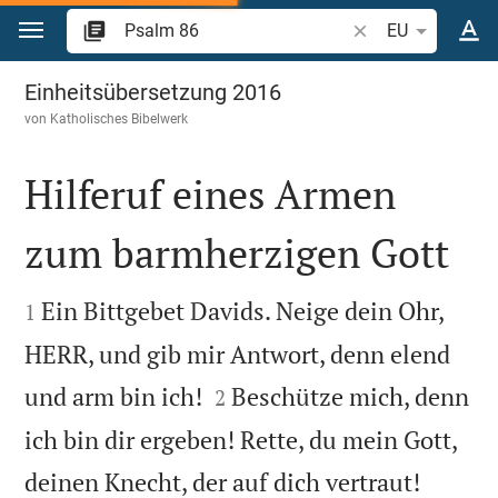
Zum Inhalt springen
Bibelstelle oder Be
EU
Psalm 86
Einheitsübersetzung 2016
von
Katholisches Bibelwerk
Hilferuf eines Armen
zum barmherzigen Gott


Ein Bittgebet Davids. Neige dein Ohr,
1
HERR, und gib mir Antwort, denn elend


und arm bin ich!
Beschütze mich, denn
2
ich bin dir ergeben! Rette, du mein Gott,


deinen Knecht, der auf dich vertraut!