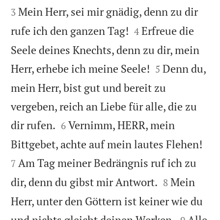
Mein Herr, sei mir gnädig, denn zu dir
3


rufe ich den ganzen Tag!
Erfreue die
4
Seele deines Knechts, denn zu dir, mein


Herr, erhebe ich meine Seele!
Denn du,
5
mein Herr, bist gut und bereit zu
vergeben, reich an Liebe für alle, die zu


dir rufen.
Vernimm, HERR, mein
6


Bittgebet, achte auf mein lautes Flehen!
Am Tag meiner Bedrängnis ruf ich zu
7


dir, denn du gibst mir Antwort.
Mein
8
Herr, unter den Göttern ist keiner wie du


und nichts gleicht deinen Werken.
Alle