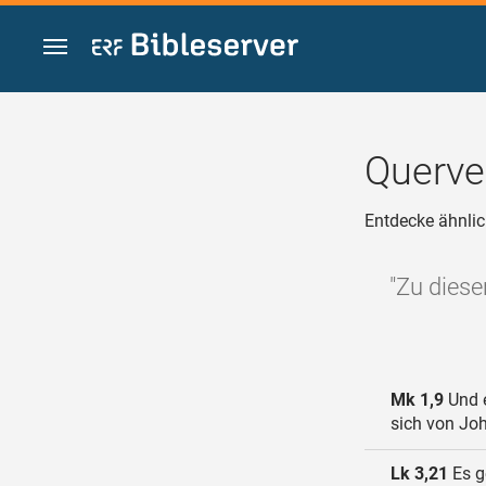
Zum Inhalt springen
Querve
Entdecke ähnlic
"Zu diese
Mk 1,9
Und e
sich von Jo
Lk 3,21
Es g