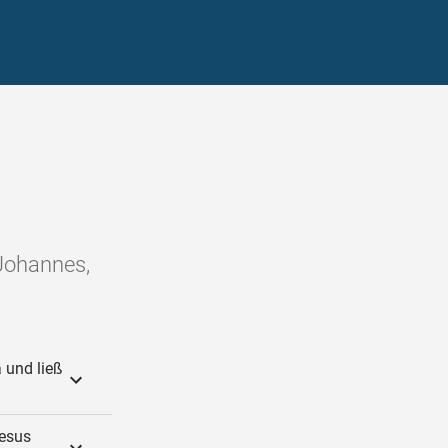
 Johannes,
 und ließ
esus