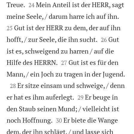


Treue.
Mein Anteil ist der HERR, sagt
24


meine Seele, / darum harre ich auf ihn.
Gut ist der HERR zu dem, der auf ihn
25


hofft, / zur Seele, die ihn sucht.
Gut
26
ist es, schweigend zu harren / auf die


Hilfe des HERRN.
Gut ist es für den
27

Mann, / ein Joch zu tragen in der Jugend.

Er sitze einsam und schweige, / denn
28


er hat es ihm auferlegt.
Er beuge in
29
den Staub seinen Mund; / vielleicht ist


noch Hoffnung.
Er biete die Wange
30
dem, der ihn schlägt, / und lasse sich