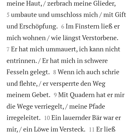


meine Haut, / zerbrach meine Glieder,
umbaute und umschloss mich / mit Gift
5


und Erschöpfung.
Im Finstern ließ er
6


mich wohnen / wie längst Verstorbene.
Er hat mich ummauert, ich kann nicht
7
entrinnen. / Er hat mich in schwere


Fesseln gelegt.
Wenn ich auch schrie
8
und flehte, / er versperrte den Weg


meinem Gebet.
Mit Quadern hat er mir
9
die Wege verriegelt, / meine Pfade


irregeleitet.
Ein lauernder Bär war er
10


mir, / ein Löwe im Versteck.
Er ließ
11