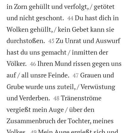
in Zorn gehüllt und verfolgt, / getötet


und nicht geschont.
Du hast dich in
44
Wolken gehüllt, / kein Gebet kann sie


durchstoßen.
Zu Unrat und Auswurf
45
hast du uns gemacht / inmitten der


Völker.
Ihren Mund rissen gegen uns
46


auf / all unsre Feinde.
Grauen und
47
Grube wurde uns zuteil, / Verwüstung


und Verderben.
Tränenströme
48
vergießt mein Auge / über den
Zusammenbruch der Tochter, meines


Volkes.
Mein Auge ergießt sich und
49