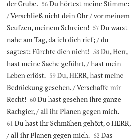


der Grube.
Du hörtest meine Stimme:
56
/ Verschließ nicht dein Ohr / vor meinem


Seufzen, meinem Schreien!
Du warst
57
nahe am Tag, da ich dich rief; / du


sagtest: Fürchte dich nicht!
Du, Herr,
58
hast meine Sache geführt, / hast mein


Leben erlöst.
Du, HERR, hast meine
59
Bedrückung gesehen. / Verschaffe mir


Recht!
Du hast gesehen ihre ganze
60


Rachgier, / all ihr Planen gegen mich.
Du hast ihr Schmähen gehört, o HERR,
61


/ all ihr Planen gegen mich.
Das
62