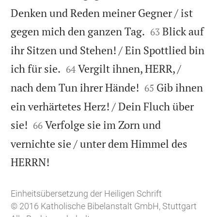
Denken und Reden meiner Gegner / ist


gegen mich den ganzen Tag.
Blick auf
63
ihr Sitzen und Stehen! / Ein Spottlied bin


ich für sie.
Vergilt ihnen, HERR, /
64


nach dem Tun ihrer Hände!
Gib ihnen
65
ein verhärtetes Herz! / Dein Fluch über


sie!
Verfolge sie im Zorn und
66
vernichte sie / unter dem Himmel des

HERRN!
Einheitsübersetzung der Heiligen Schrift
© 2016 Katholische Bibelanstalt GmbH, Stuttgart