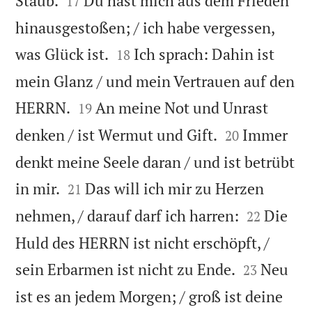
Staub.
Du hast mich aus dem Frieden
17
hinausgestoßen; / ich habe vergessen,


was Glück ist.
Ich sprach: Dahin ist
18
mein Glanz / und mein Vertrauen auf den


HERRN.
An meine Not und Unrast
19


denken / ist Wermut und Gift.
Immer
20
denkt meine Seele daran / und ist betrübt


in mir.
Das will ich mir zu Herzen
21


nehmen, / darauf darf ich harren:
Die
22
Huld des HERRN ist nicht erschöpft, /


sein Erbarmen ist nicht zu Ende.
Neu
23
ist es an jedem Morgen; / groß ist deine