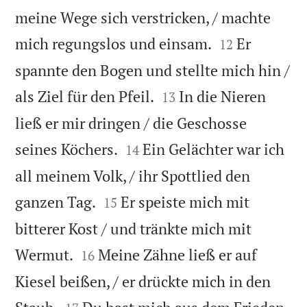
meine Wege sich verstricken, / machte


mich regungslos und einsam.
Er
12
spannte den Bogen und stellte mich hin /


als Ziel für den Pfeil.
In die Nieren
13
ließ er mir dringen / die Geschosse


seines Köchers.
Ein Gelächter war ich
14
all meinem Volk, / ihr Spottlied den


ganzen Tag.
Er speiste mich mit
15
bitterer Kost / und tränkte mich mit


Wermut.
Meine Zähne ließ er auf
16
Kiesel beißen, / er drückte mich in den

