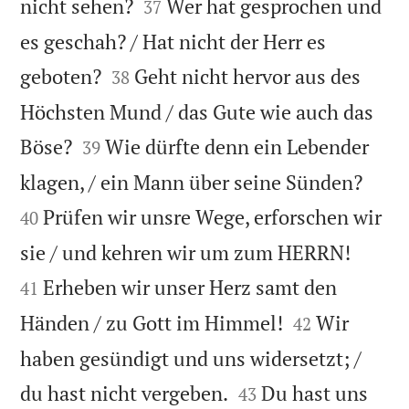


nicht sehen?
Wer hat gesprochen und
37
es geschah? / Hat nicht der Herr es


geboten?
Geht nicht hervor aus des
38
Höchsten Mund / das Gute wie auch das


Böse?
Wie dürfte denn ein Lebender
39


klagen, / ein Mann über seine Sünden?
Prüfen wir unsre Wege, erforschen wir
40


sie / und kehren wir um zum HERRN!
Erheben wir unser Herz samt den
41


Händen / zu Gott im Himmel!
Wir
42
haben gesündigt und uns widersetzt; /


du hast nicht vergeben.
Du hast uns
43