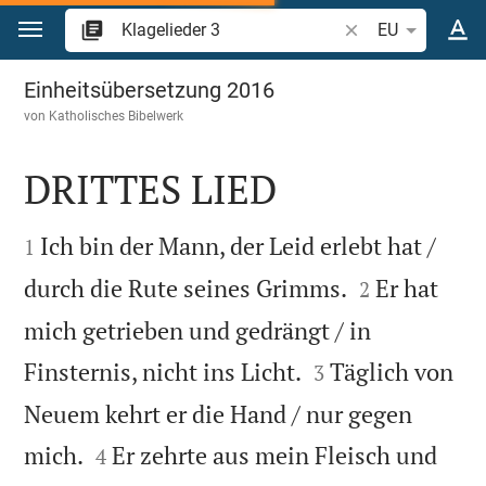
Zum Inhalt springen
Bibelstelle oder Be
EU
Klagelieder 3
Einheitsübersetzung 2016
von
Katholisches Bibelwerk
DRITTES LIED


Ich bin der Mann, der Leid erlebt hat /
1


durch die Rute seines Grimms.
Er hat
2
mich getrieben und gedrängt / in


Finsternis, nicht ins Licht.
Täglich von
3
Neuem kehrt er die Hand / nur gegen


mich.
Er zehrte aus mein Fleisch und
4